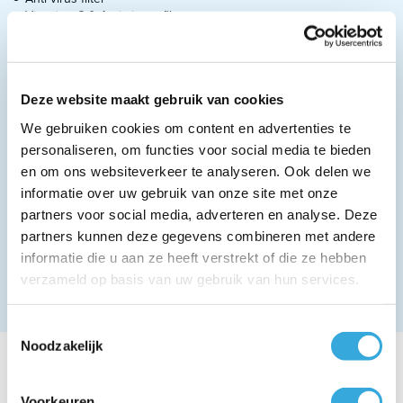
Vitamine C & Antimieten filter
Lange luchtstroomafstand
Zelfreinigende functie
Deze airco beschikt over 4 filters. Deze vangt virussen, allergenen
en microdeeltjes op en verwijdert ze uit de lucht. Ook haalt dit filter
Deze website maakt gebruik van cookies
stof, vuil en bacteriën uit de lucht. Deze fijne deeltjes zijn ontstaan
We gebruiken cookies om content en advertenties te
door de mens door verbranding van fossiele brandstoffen en
industriële processen alsook door sprays en stof welke door de
personaliseren, om functies voor social media te bieden
lucht worden meegenomen.
en om ons websiteverkeer te analyseren. Ook delen we
AION is uitzonderlijk bestand tegen regen, zeelucht en andere
informatie over uw gebruik van onze site met onze
corrosieve omgevingen. De grote stroomafstand zorgt ervoor dat
partners voor social media, adverteren en analyse. Deze
frisse lucht naar elk deel van uw ruimte wordt gevoerd.
partners kunnen deze gegevens combineren met andere
Deze airco is geschikt voor de volgende ruimtes:​
informatie die u aan ze heeft verstrekt of die ze hebben
verzameld op basis van uw gebruik van hun services.
Goed geïsoleerde woning : 80 M³
Minder goed geïsoleerde woning : 50 m³
Toestemmingsselectie
Noodzakelijk
Installatie
Voorkeuren