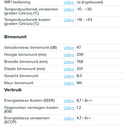
WIFI bediening
Ja (ingebouwd)
Uitleg
Temperatuurbereik verwarmen
-10 - +30
Uitleg
(graden Celcius) (°C)
Temperatuurbereik koelen
+16 - +43
Uitleg
(graden Celcius) (°C)
Binnenunit
Geluidsniveau binnenunit (dB)
47
Uitleg
Hoogte binnenunit (mm)
299
Uitleg
Breedte binnenunit (mm)
768
Uitleg
Diepte binnenunit (mm)
201
Uitleg
Gewicht binnenunit
8,0
Uitleg
Kleur binnenunit
Wit
Uitleg
Verbruik
Energieklasse Koelen (SEER)
8,7 | A+++
Uitleg
Opgenomen vermogen koelen
1.2
Uitleg
(KW)
Energieklasse verwarmen
4,7 | A++
Uitleg
(SCOP)