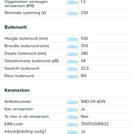
Opgenomen vermogen
1.2
Uitleg
verwarmen (KW)
Nominale spanning (V)
230
Uitleg
Buitenunit
Hoogte buitenunit (mm)
530
Uitleg
Breedte buitenunit (mm)
705
Uitleg
Diepte buitenunit (mm)
280
Uitleg
Geluidsniveau buitenunit (dB)
54
Uitleg
Gewicht buitenunit
22,5
Uitleg
Kleur buitenunit
Wit
Uitleg
Kenmerken
Artikelnummer
SND-09 AON
Uitleg
Kan verwarmen
Ja
Uitleg
Te zien in de showroom
Nee
Uitleg
EAN-code
7061112081632
Uitleg
Inbedrijfstelling nodig?
Ja
Uitleg