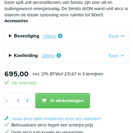
zijn verkopende bedrijven ook verplicht om te registeren of
Deze split unit airconditioners van Sendo zijn zeer stil en
dit daadwerkelijk gebeurd. Uiteraard kunnen wij ook de
buitengewoon energiezuinig. De Sendo AION wand-unit airco is
inbedrijfstelling voor u realiseren hier zitten kosten aan
daarom de ideale oplossing voor ruimtes tot 80m3.
verbonden maar de hoogte hiervan is wel beperkt.
Accessoires
Bevestiging
Uitleg
Toon
Koelleiding
Uitleg
Toon
695,00
Incl. 21% BTW
of 231,67 in 3 termijnen
Op voorraad
Aantal
+
-
In winkelwagen
Min 1
Plus 1
Jouw airco laten installeren door een vakman?
Betrouwbare airco tegen een scherpe prijs
Deze airco kan koelen én verwarmen