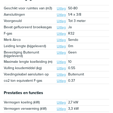
Geschikt voor ruimtes van (m3)
50-80
Uitleg
Aansluitingen
1/4 x 3/8
Uitleg
Voorgevuld
Tot 3 meter
Uitleg
Bevat gefluoreerd broeikasgas
Ja
Uitleg
F-gas
R32
Uitleg
Merk Airco
Sendo
Uitleg
Leiding lengte (bijgeleverd)
0m
Uitleg
Bevestiging Buitenunit
Geen
Uitleg
(bijgeleverd)
Maximale lengte koelleiding (m)
10
Uitleg
Vulling koudemiddel (kg)
0.55
Uitleg
Voedingskabel aansluiten op
Buitenunit
Uitleg
co2 ton equivalent F-gas
0.37
Uitleg
Prestaties en functies
Vermogen koeling (kW)
2,7 kW
Uitleg
Vermogen verwarming (kW)
3,3 kW
Uitleg