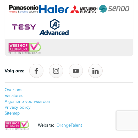
Volg ons:
Volg ons op Facebook
follow_us_on_instagram
Volg ons op YouTube
follow_us_on_linke
Over ons
Vacatures
Algemene voorwaarden
Privacy policy
Sitemap
Website:
OrangeTalent