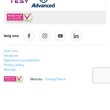
Volg ons:
Volg ons op Facebook
follow_us_on_instagram
Volg ons op YouTube
follow_us_on_linke
Over ons
Vacatures
Algemene voorwaarden
Privacy policy
Sitemap
Website:
OrangeTalent