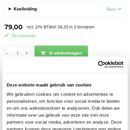
Koelleiding
Toon
79,00
Incl. 21% BTW
of 26,33 in 3 termijnen
Op voorraad
Aantal
+
-
In winkelwagen
Min 1
Plus 1
2 jaar garantie op accessoires
Voor 15:00 uur besteld, dezelfde werkdag verzonden
Klanten geven AircoGarant een 8.9 op Kiyoh
Betaal veilig en snel met o.a.:
Deze website maakt gebruik van cookies
We gebruiken cookies om content en advertenties te
personaliseren, om functies voor social media te bieden
Klantbeoordelingen
en om ons websiteverkeer te analyseren. Ook delen we
8.9/10 (1790 beoordelingen)
informatie over uw gebruik van onze site met onze
partners voor social media, adverteren en analyse. Deze
partners kunnen deze gegevens combineren met andere
4.5/5