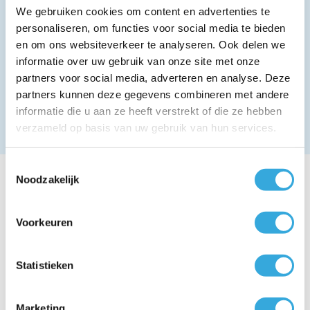
We gebruiken cookies om content en advertenties te
Bedien jouw Sendo plafondcassette airco eenvoudig met de
meegeleverde afstandsbediening of koppel het systeem aan een
personaliseren, om functies voor social media te bieden
slimme thermostaat voor nog meer controle. Sommige modellen
en om ons websiteverkeer te analyseren. Ook delen we
ondersteunen zelfs WiFi-bediening, zodat je de temperatuur kunt
informatie over uw gebruik van onze site met onze
aanpassen via je smartphone of tablet, waar je ook bent.
partners voor social media, adverteren en analyse. Deze
Deze airco is geschikt voor de volgende ruimtes:​
partners kunnen deze gegevens combineren met andere
informatie die u aan ze heeft verstrekt of die ze hebben
Goed geïsoleerde woning : 160 M³
Minder goed geïsoleerde woning : 100 m³
verzameld op basis van uw gebruik van hun services.
Toestemmingsselectie
Installatie
Noodzakelijk
Over installatie
Voorkeuren
Ga je een airco kopen? Dan moet deze natuurlijk nog worden
opgehangen, aangesloten en gebruiksklaar worden gemaakt. Bij
AircoGarant heb je twee opties:
Statistieken
Je geeft de installatie volledig uit handen
Onze monteurs komen bij je langs en regelen de complete
Marketing