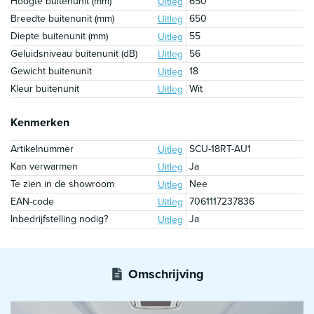
Hoogte buitenunit (mm)
650
Uitleg
Breedte buitenunit (mm)
650
Uitleg
Diepte buitenunit (mm)
55
Uitleg
Geluidsniveau buitenunit (dB)
56
Uitleg
Gewicht buitenunit
18
Uitleg
Kleur buitenunit
Wit
Uitleg
Kenmerken
Artikelnummer
SCU-18RT-AU1
Uitleg
Kan verwarmen
Ja
Uitleg
Te zien in de showroom
Nee
Uitleg
EAN-code
7061117237836
Uitleg
Inbedrijfstelling nodig?
Ja
Uitleg
Omschrijving