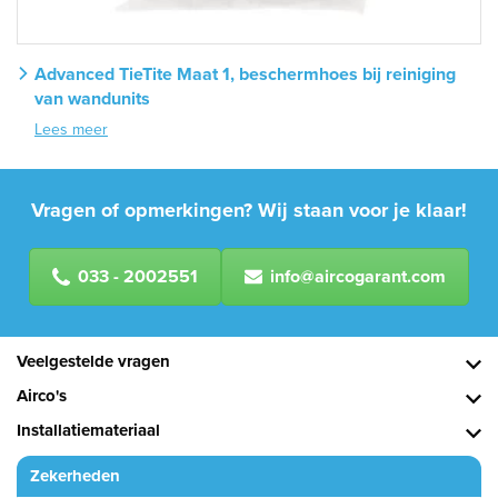
Advanced TieTite Maat 1, beschermhoes bij reiniging
van wandunits
Lees meer
Vragen of opmerkingen? Wij staan voor je klaar!
033 - 2002551
info@aircogarant.com
Veelgestelde vragen
Airco's
Installatiemateriaal
Zekerheden