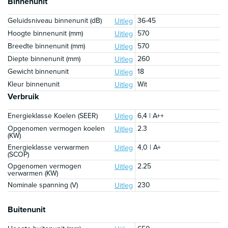
Binnenunit
Geluidsniveau binnenunit (dB)
36-45
Uitleg
Hoogte binnenunit (mm)
570
Uitleg
Breedte binnenunit (mm)
570
Uitleg
Diepte binnenunit (mm)
260
Uitleg
Gewicht binnenunit
18
Uitleg
Kleur binnenunit
Wit
Uitleg
Verbruik
Energieklasse Koelen (SEER)
6,4 | A++
Uitleg
Opgenomen vermogen koelen
2.3
Uitleg
(KW)
Energieklasse verwarmen
4,0 | A+
Uitleg
(SCOP)
Opgenomen vermogen
2.25
Uitleg
verwarmen (KW)
Nominale spanning (V)
230
Uitleg
Buitenunit