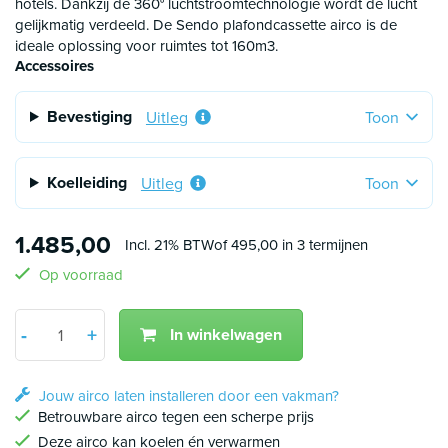
hotels. Dankzij de 360° luchtstroomtechnologie wordt de lucht
verbonden maar de hoogte hiervan is wel beperkt.
gelijkmatig verdeeld. De Sendo plafondcassette airco is de
ideale oplossing voor ruimtes tot 160m3.
Accessoires
Bevestiging
Uitleg
Toon
Koelleiding
Uitleg
Toon
1.485,00
Incl. 21% BTW
of 495,00 in 3 termijnen
Op voorraad
Aantal
+
-
In winkelwagen
Min 1
Plus 1
Jouw airco laten installeren door een vakman?
Betrouwbare airco tegen een scherpe prijs
Deze airco kan koelen én verwarmen