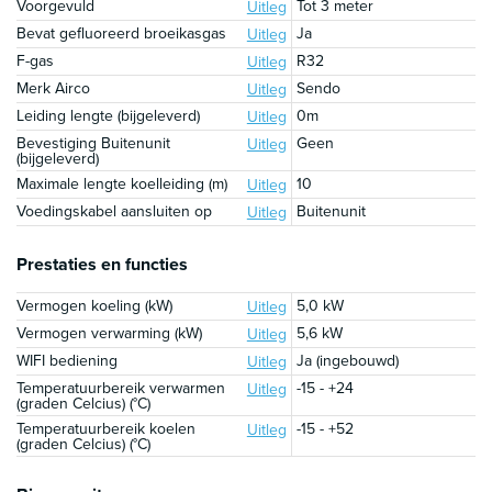
Voorgevuld
Tot 3 meter
Uitleg
Bevat gefluoreerd broeikasgas
Ja
Uitleg
F-gas
R32
Uitleg
Merk Airco
Sendo
Uitleg
Leiding lengte (bijgeleverd)
0m
Uitleg
Bevestiging Buitenunit
Geen
Uitleg
(bijgeleverd)
Maximale lengte koelleiding (m)
10
Uitleg
Voedingskabel aansluiten op
Buitenunit
Uitleg
Prestaties en functies
Vermogen koeling (kW)
5,0 kW
Uitleg
Vermogen verwarming (kW)
5,6 kW
Uitleg
WIFI bediening
Ja (ingebouwd)
Uitleg
Temperatuurbereik verwarmen
-15 - +24
Uitleg
(graden Celcius) (°C)
Temperatuurbereik koelen
-15 - +52
Uitleg
(graden Celcius) (°C)