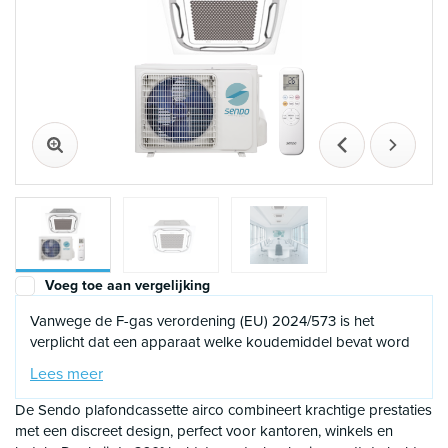
Vorige
Volgen
Voeg toe aan vergelijking
Vanwege de F-gas verordening (EU) 2024/573 is het
verplicht dat een apparaat welke koudemiddel bevat word
geïnstalleerd of
in bedrijf wordt
gesteld door een
Lees meer
gecertificeerd F-gassen monteur. Gezien deze verplichting
zijn verkopende bedrijven ook verplicht om te registeren of
De Sendo plafondcassette airco combineert krachtige prestaties
dit daadwerkelijk gebeurd. Uiteraard kunnen wij ook de
met een discreet design, perfect voor kantoren, winkels en
inbedrijfstelling voor u realiseren hier zitten kosten aan