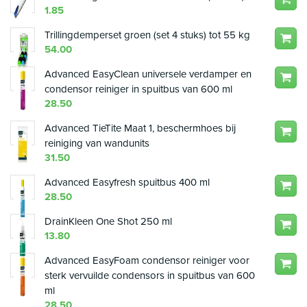
1.85
Trillingdemperset groen (set 4 stuks) tot 55 kg
54.00
Advanced EasyClean universele verdamper en
condensor reiniger in spuitbus van 600 ml
28.50
Advanced TieTite Maat 1, beschermhoes bij
reiniging van wandunits
31.50
Advanced Easyfresh spuitbus 400 ml
28.50
DrainKleen One Shot 250 ml
13.80
Advanced EasyFoam condensor reiniger voor
sterk vervuilde condensors in spuitbus van 600
ml
28.50