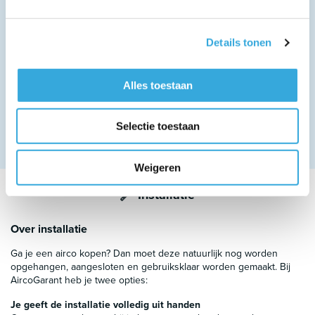
technologie gebruikt hydroxylradicalen en helpt om de lucht in huis
schoner en aangenamer te maken. Panasonic geeft aan dat nanoe™
X kan helpen bij het remmen van bepaalde verontreinigingen,
Details tonen
bacteriën, virussen en geuren.
Koelen en verwarmen dankzij de inverter techniek. Een airco zorgt
Alles toestaan
voor een aangenaam binnenklimaat. Je voelt je prettig bij een
bepaalde temperatuur en vochtigheidsgraad, deze twee zijn beide
beheersbaar met dit model. De airco heeft een laag
Selectie toestaan
energieverbruik en energielabel
A++ bij koelen
en
A++ bij
verwarmen
.
Weigeren
Installatie
Over installatie
Ga je een airco kopen? Dan moet deze natuurlijk nog worden
opgehangen, aangesloten en gebruiksklaar worden gemaakt. Bij
AircoGarant heb je twee opties:
Je geeft de installatie volledig uit handen