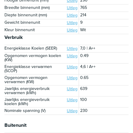
Hoogte binnenunit (mm)
290
Uitleg
Breedte binnenunit (mm)
765
Uitleg
Diepte binnenunit (mm)
214
Uitleg
Gewicht binnenunit
9
Uitleg
Kleur binnenunit
Wit
Uitleg
Verbruik
Energieklasse Koelen (SEER)
7,0 | A++
Uitleg
Opgenomen vermogen koelen
0.49
Uitleg
(KW)
Energieklasse verwarmen
4,6 | A++
Uitleg
(SCOP)
Opgenomen vermogen
0.65
Uitleg
verwarmen (KW)
Jaarlijks energieverbruik
639
Uitleg
verwarmen (kWh)
Jaarlijks energieverbruik
100
Uitleg
koelen (kWh)
Nominale spanning (V)
230
Uitleg
Buitenunit