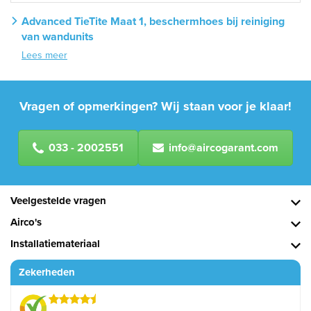
Advanced TieTite Maat 1, beschermhoes bij reiniging
van wandunits
Lees meer
Vragen of opmerkingen? Wij staan voor je klaar!
033 - 2002551
info@aircogarant.com
Veelgestelde vragen
Airco's
Installatiemateriaal
Zekerheden