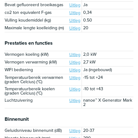
Bevat gefluoreerd broeikasgas
Ja
Uitleg
co2 ton equivalent F-gas
0,34
Uitleg
Vulling koudemiddel (kg)
0.50
Uitleg
Maximale lengte koelleiding (m)
20
Uitleg
Prestaties en functies
Vermogen koeling (kW)
2,0 kW
Uitleg
Vermogen verwarming (kW)
2,7 kW
Uitleg
WIFI bediening
Ja (ingebouwd)
Uitleg
Temperatuurbereik verwarmen
-15 tot +24
Uitleg
(graden Celcius) (°C)
Temperatuurbereik koelen
-10 tot +43
Uitleg
(graden Celcius) (°C)
Luchtzuivering
nanoe™ X Generator Mark
Uitleg
2
Binnenunit
Geluidsniveau binnenunit (dB)
20-37
Uitleg