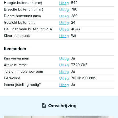
Hoogte buitenunit (mm)
542
Uitleg
Breedte buitenunit (mm)
780
Uitleg
Diepte buitenunit (mm)
289
Uitleg
Gewicht buitenunit
24
Uitleg
Geluidsniveau buitenunit (dB)
46/47
Uitleg
Kleur buitenunit
Wit
Uitleg
Kenmerken
Kan verwarmen
Ja
Uitleg
Artikelnummer
TZ20-CKE
Uitleg
Te zien in de showroom
Ja
Uitleg
EAN-code
7061117903885
Uitleg
Inbedrijfstelling nodig?
Ja
Uitleg
Omschrijving