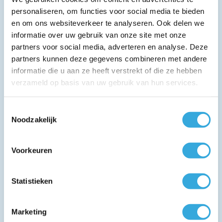
Kenmerken
personaliseren, om functies voor social media te bieden
en om ons websiteverkeer te analyseren. Ook delen we
nanoe™ X Generator Mark 2
informatie over uw gebruik van onze site met onze
Super Quiet mode: slechts 20 dB(A)
SEER tot 7,0
partners voor social media, adverteren en analyse. Deze
SCOP tot 4,6
partners kunnen deze gegevens combineren met andere
Inverter technologie
informatie die u aan ze heeft verstrekt of die ze hebben
Hoge COP en EER waarde
verzameld op basis van uw gebruik van hun services.
24 uurs timerfunctie
Power Cool functie
Stille modus
Toestemmingsselectie
Zelfdiagnose
Noodzakelijk
Auto restart
Hotstart functie bij verwarmen
Ingebouwde wifi
Aerowings
Voorkeuren
Geschikt voor Google Assistant en Amazon Alexa
Deze airco is geschikt voor de volgende ruimtes:
Statistieken
Goed geïsoleerde woning:
60 m³
Minder goed geïsoleerde woning:
40 m³
Marketing
Deze airco beschikt over
nanoe™ X Generator Mark 2
. Deze