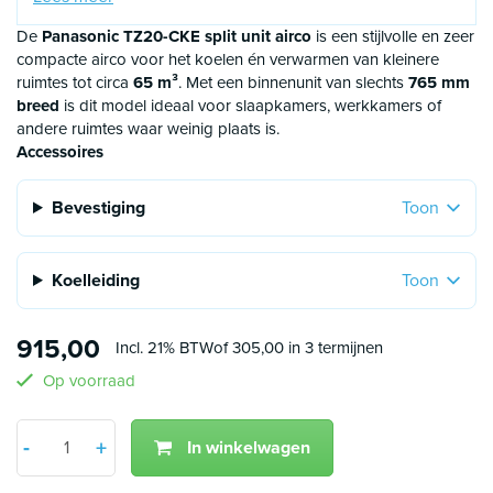
gecertificeerd F-gassen monteur. Gezien deze verplichting
zijn verkopende bedrijven ook verplicht om te registeren of
De
Panasonic TZ20-CKE split unit airco
is een stijlvolle en zeer
dit daadwerkelijk gebeurd. Uiteraard kunnen wij ook de
compacte airco voor het koelen én verwarmen van kleinere
inbedrijfstelling voor u realiseren hier zitten kosten aan
ruimtes tot circa
65 m³
. Met een binnenunit van slechts
765 mm
verbonden maar de hoogte hiervan is wel beperkt.
breed
is dit model ideaal voor slaapkamers, werkkamers of
andere ruimtes waar weinig plaats is.
Accessoires
Bevestiging
Toon
Koelleiding
Toon
915,00
Incl. 21% BTW
of 305,00 in 3 termijnen
Op voorraad
Aantal
-
+
In winkelwagen
Min 1
Plus 1