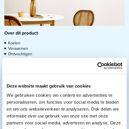
Over dit product
Koelen
Verwarmen
Ontvochtigen
Ventileren
Timer
Slaapstand
Deze airco is geschikt voor de volgende ruimtes:​
Deze website maakt gebruik van cookies
Goed geïsoleerde woning : 65 M³
We gebruiken cookies om content en advertenties te
Minder goed geïsoleerde woning : 40 m³
personaliseren, om functies voor social media te bieden
Deze airco beschikt over een PM2,5 filter vangt virussen,
en om ons websiteverkeer te analyseren. Ook delen we
allergenen en microdeeltjes op en verwijdert ze uit de lucht Het
informatie over uw gebruik van onze site met onze
PM2,5 filter haalt stof, vuil en bacteriën uit de lucht. Deze fijne
deeltjes zijn ontstaan door de mens door verbranding van fossiele
partners voor social media, adverteren en analyse. Deze
brandstoffen en industriële processen alsook door sprays en stof