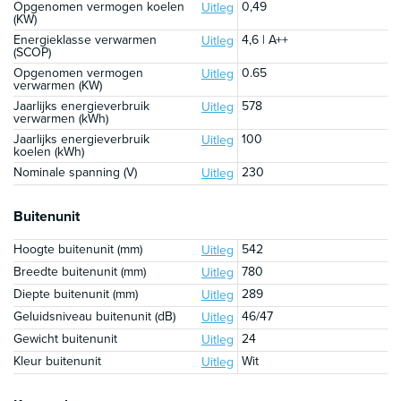
Opgenomen vermogen koelen
0,49
Uitleg
(KW)
Energieklasse verwarmen
4,6 | A++
Uitleg
(SCOP)
Opgenomen vermogen
0.65
Uitleg
verwarmen (KW)
Jaarlijks energieverbruik
578
Uitleg
verwarmen (kWh)
Jaarlijks energieverbruik
100
Uitleg
koelen (kWh)
Nominale spanning (V)
230
Uitleg
Buitenunit
Hoogte buitenunit (mm)
542
Uitleg
Breedte buitenunit (mm)
780
Uitleg
Diepte buitenunit (mm)
289
Uitleg
Geluidsniveau buitenunit (dB)
46/47
Uitleg
Gewicht buitenunit
24
Uitleg
Kleur buitenunit
Wit
Uitleg