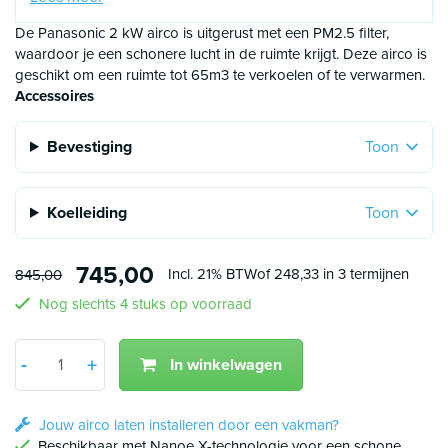
gecertificeerd F-gassen monteur. Gezien deze verplichting
zijn verkopende bedrijven ook verplicht om te registeren of
De Panasonic 2 kW airco is uitgerust met een PM2.5 filter,
dit daadwerkelijk gebeurd. Uiteraard kunnen wij ook de
waardoor je een schonere lucht in de ruimte krijgt. Deze airco is
inbedrijfstelling voor u realiseren hier zitten kosten aan
geschikt om een ruimte tot 65m3 te verkoelen of te verwarmen.
verbonden maar de hoogte hiervan is wel beperkt.
Accessoires
Bevestiging
Toon
Koelleiding
Toon
745,00
Incl. 21% BTW
of 248,33 in 3 termijnen
845,00
Nog slechts 4 stuks op voorraad
Aantal
-
+
In winkelwagen
Min 1
Plus 1
Jouw airco laten installeren door een vakman?
Beschikbaar met Nanoe X-technologie voor een schone