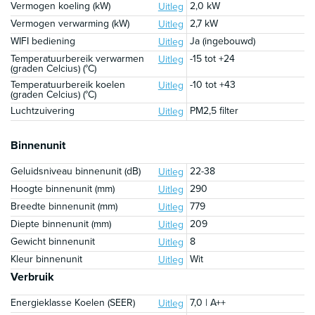
Vermogen koeling (kW)
2,0 kW
Uitleg
Vermogen verwarming (kW)
2,7 kW
Uitleg
WIFI bediening
Ja (ingebouwd)
Uitleg
Temperatuurbereik verwarmen
-15 tot +24
Uitleg
(graden Celcius) (°C)
Temperatuurbereik koelen
-10 tot +43
Uitleg
(graden Celcius) (°C)
Luchtzuivering
PM2,5 filter
Uitleg
Binnenunit
Geluidsniveau binnenunit (dB)
22-38
Uitleg
Hoogte binnenunit (mm)
290
Uitleg
Breedte binnenunit (mm)
779
Uitleg
Diepte binnenunit (mm)
209
Uitleg
Gewicht binnenunit
8
Uitleg
Kleur binnenunit
Wit
Uitleg
Verbruik
Energieklasse Koelen (SEER)
7,0 | A++
Uitleg