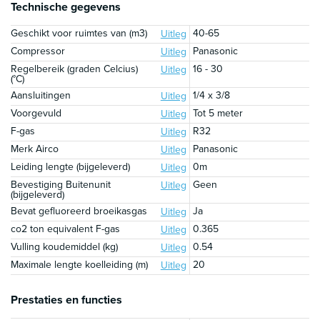
Technische gegevens
Geschikt voor ruimtes van (m3)
40-65
Uitleg
Compressor
Panasonic
Uitleg
Regelbereik (graden Celcius)
16 - 30
Uitleg
(°C)
Aansluitingen
1/4 x 3/8
Uitleg
Voorgevuld
Tot 5 meter
Uitleg
F-gas
R32
Uitleg
Merk Airco
Panasonic
Uitleg
Leiding lengte (bijgeleverd)
0m
Uitleg
Bevestiging Buitenunit
Geen
Uitleg
(bijgeleverd)
Bevat gefluoreerd broeikasgas
Ja
Uitleg
co2 ton equivalent F-gas
0.365
Uitleg
Vulling koudemiddel (kg)
0.54
Uitleg
Maximale lengte koelleiding (m)
20
Uitleg
Prestaties en functies