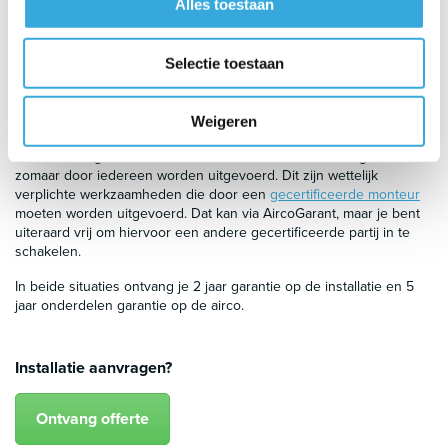
Alles toestaan
opgeleid, zodat je zeker weet dat je airco veilig, zuinig en optimaal
werkt.
Je gaat liever zelf aan de slag
Selectie toestaan
Het ophangen van de binnenunit en buitenunit mag je gerust zelf
doen. Het aansluiten van de koelleidingen en het vullen van het
koudemiddel doen wij dan voor je. Dit laatste deel noemen we de
Weigeren
inbedrijfstelling van de airco. Goed om te weten: het aansluiten van
de koelleidingen en het vullen van het koudemiddel mag niet
zomaar door iedereen worden uitgevoerd. Dit zijn wettelijk
verplichte werkzaamheden die door een
gecertificeerde monteur
moeten worden uitgevoerd. Dat kan via AircoGarant, maar je bent
uiteraard vrij om hiervoor een andere gecertificeerde partij in te
schakelen.
In beide situaties ontvang je 2 jaar garantie op de installatie en 5
jaar onderdelen garantie op de airco.
Installatie aanvragen?
Ontvang offerte