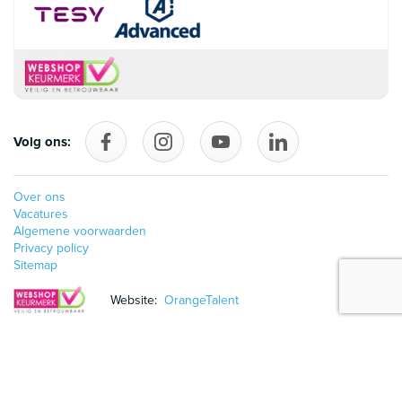
Volg ons:
Volg ons op Facebook
follow_us_on_instagram
Volg ons op YouTube
follow_us_on_linke
Over ons
Vacatures
Algemene voorwaarden
Privacy policy
Sitemap
Website:
OrangeTalent