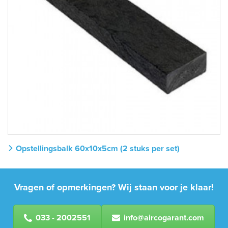
Opstellingsbalk 60x10x5cm (2 stuks per set)
Vragen of opmerkingen? Wij staan voor je klaar!
033 - 2002551
info@aircogarant.com