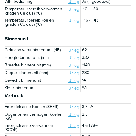
WIFI bediening
Ja (ingebouwd)
Uitleg
Temperatuurbereik verwarmen
-10 - +30
Uitleg
(graden Celcius) (°C)
Temperatuurbereik koelen
+16 - +43
Uitleg
(graden Celcius) (°C)
Binnenunit
Geluidsniveau binnenunit (dB)
62
Uitleg
Hoogte binnenunit (mm)
332
Uitleg
Breedte binnenunit (mm)
1140
Uitleg
Diepte binnenunit (mm)
230
Uitleg
Gewicht binnenunit
14
Uitleg
Kleur binnenunit
Wit
Uitleg
Verbruik
Energieklasse Koelen (SEER)
8,7 | A+++
Uitleg
Opgenomen vermogen koelen
2.3
Uitleg
(KW)
Energieklasse verwarmen
4,6 | A++
Uitleg
(SCOP)