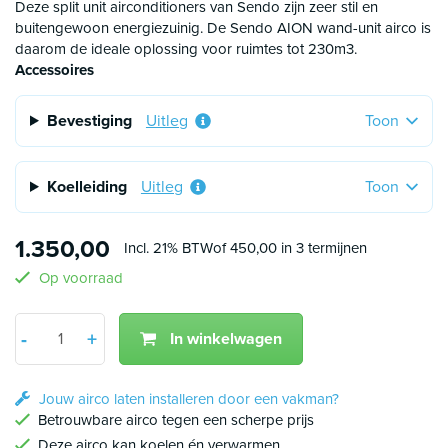
zijn verkopende bedrijven ook verplicht om te registeren of
Deze split unit airconditioners van Sendo zijn zeer stil en
dit daadwerkelijk gebeurd. Uiteraard kunnen wij ook de
buitengewoon energiezuinig. De Sendo AION wand-unit airco is
inbedrijfstelling voor u realiseren hier zitten kosten aan
daarom de ideale oplossing voor ruimtes tot 230m3.
verbonden maar de hoogte hiervan is wel beperkt.
Accessoires
Bevestiging
Uitleg
Toon
Koelleiding
Uitleg
Toon
1.350,00
Incl. 21% BTW
of 450,00 in 3 termijnen
Op voorraad
Aantal
+
-
In winkelwagen
Min 1
Plus 1
Jouw airco laten installeren door een vakman?
Betrouwbare airco tegen een scherpe prijs
Deze airco kan koelen én verwarmen