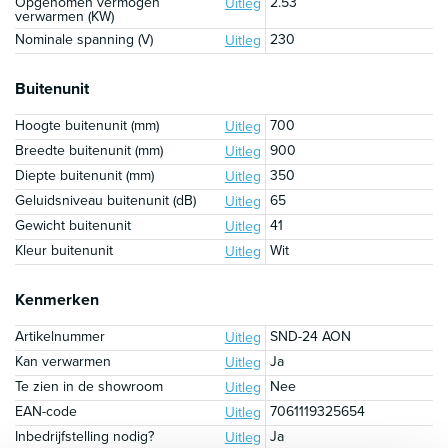
Opgenomen vermogen
2.53
Uitleg
verwarmen (KW)
Nominale spanning (V)
230
Uitleg
Buitenunit
Hoogte buitenunit (mm)
700
Uitleg
Breedte buitenunit (mm)
900
Uitleg
Diepte buitenunit (mm)
350
Uitleg
Geluidsniveau buitenunit (dB)
65
Uitleg
Gewicht buitenunit
41
Uitleg
Kleur buitenunit
Wit
Uitleg
Kenmerken
Artikelnummer
SND-24 AON
Uitleg
Kan verwarmen
Ja
Uitleg
Te zien in de showroom
Nee
Uitleg
EAN-code
7061119325654
Uitleg
Inbedrijfstelling nodig?
Ja
Uitleg