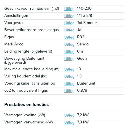
Geschikt voor ruimtes van (m3)
140-230
Uitleg
Aansluitingen
1/4 x 5/8
Uitleg
Voorgevuld
Tot 3 meter
Uitleg
Bevat gefluoreerd broeikasgas
Ja
Uitleg
F-gas
R32
Uitleg
Merk Airco
Sendo
Uitleg
Leiding lengte (bijgeleverd)
0m
Uitleg
Bevestiging Buitenunit
Geen
Uitleg
(bijgeleverd)
Maximale lengte koelleiding (m)
10
Uitleg
Vulling koudemiddel (kg)
1.3
Uitleg
Voedingskabel aansluiten op
Buitenunit
Uitleg
co2 ton equivalent F-gas
0,878
Uitleg
Prestaties en functies
Vermogen koeling (kW)
7,2 kW
Uitleg
Vermogen verwarming (kW)
7,3 kW
Uitleg