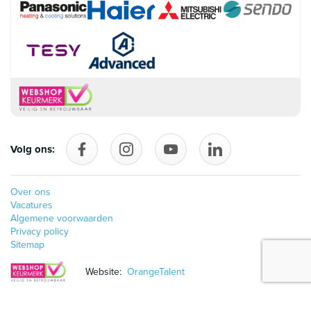
Volg ons:
Volg ons op Facebook
follow_us_on_instagram
Volg ons op YouTube
follow_us_on_linke
Over ons
Vacatures
Algemene voorwaarden
Privacy policy
Sitemap
Website:
OrangeTalent