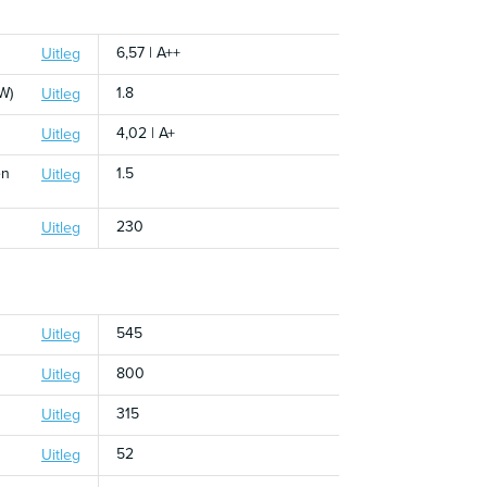
6,57 | A++
Uitleg
W)
1.8
Uitleg
4,02 | A+
Uitleg
en
1.5
Uitleg
230
Uitleg
545
Uitleg
800
Uitleg
315
Uitleg
52
Uitleg