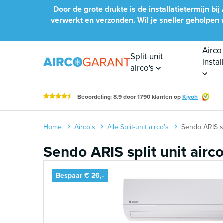
Naar inhoud
Door de grote drukte is de installatietermijn 
verwerkt en verzonden. Wil je sneller geholpen wo
Airco
Split-unit
insta
airco's
Beoordeling: 8.9 door 1790 klanten op
Kiyoh
Home
Airco's
Alle Split-unit airco's
Sendo ARIS sp
Sendo ARIS split unit airc
Bespaar € 26,-