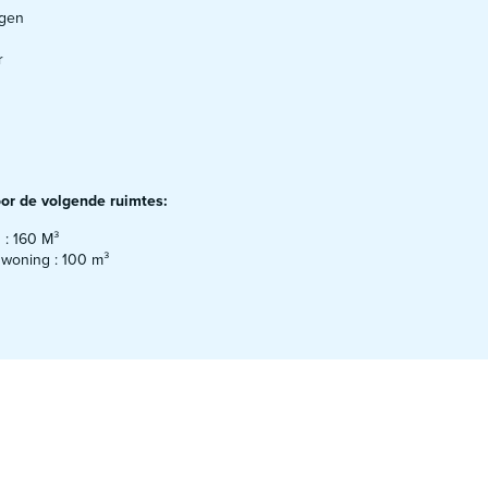
ngen
r
oor de volgende ruimtes:​
 : 160 M³
woning : 100 m³