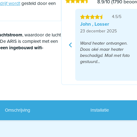
8.9/10 (1790 beoor
drijf wordt
gesteld door een
hting zijn verkopende
erkelijk gebeurd. Uiteraard
4.5/5
ier zitten kosten aan
John , Losser
23 december 2025
uchtstroom
, waardoor de lucht
t. De ARIS is compleet met een
Wand heater ontvangen.
n
een ingebouwd wifi-
Doos oké maar heater
beschadigd. Mail met foto
gestuurd...
Lees meer
Omschrijving
Installatie