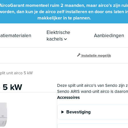
bij AircoGarant momenteel ruim 2 maanden, maar airco’s zijn ru
rden, dan kun je de airco zelf installeren en door ons laten inb
makkelijker in te plannen.
Elektrische
llatiematerialen
Aanbiedingen
kachels
Installatie mogelijk
lit unit airco 5 kW
o 5 kW
Deze split unit airco's van Sendo zijn
Sendo ARIS wand-unit airco is daarom
Accessoires
Bespaar € 26,-
Bevestiging