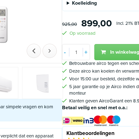
Koelleiding
899,00
Incl. 21% 
925,00
Op voorraad
Aantal
-
+
In winkelwa
Vorige
Volgende
Min 1
Plus 1
Betrouwbare airco tegen een scher
Deze airco kan koelen én verwar
Voor 15:00 uur besteld, dezelfde
5 jaar garantie op je Airco indien 
monteur
Klanten geven AircoGarant een 8.
paar simpele vragen en kom
Betaal veilig en snel met o.a.:
Klantbeoordelingen
verplicht dat een apparaat