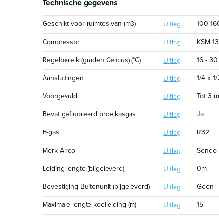
Technische gegevens
Geschikt voor ruimtes van (m3)
100-16
Uitleg
Compressor
KSM 1
Uitleg
Regelbereik (graden Celcius) (°C)
16 - 30
Uitleg
Aansluitingen
1/4 x 1/
Uitleg
Voorgevuld
Tot 3 m
Uitleg
Bevat gefluoreerd broeikasgas
Ja
Uitleg
F-gas
R32
Uitleg
Merk Airco
Sendo
Uitleg
Leiding lengte (bijgeleverd)
0m
Uitleg
Bevestiging Buitenunit (bijgeleverd)
Geen
Uitleg
Maximale lengte koelleiding (m)
15
Uitleg