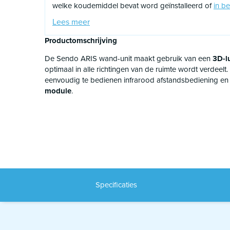
welke koudemiddel bevat word geïnstalleerd of
in be
gecertificeerd F-gassen monteur. Gezien deze verplic
Lees meer
bedrijven ook verplicht om te registeren of dit daadw
kunnen wij ook de inbedrijfstelling voor u realiseren h
Productomschrijving
verbonden maar de hoogte hiervan is wel beperkt.
De Sendo ARIS wand-unit maakt gebruik van een
3D-l
optimaal in alle richtingen van de ruimte wordt verdeel
eenvoudig te bedienen infrarood afstandsbediening e
module
.
Specificaties