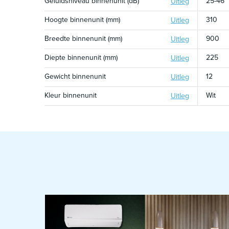
Geluidsniveau binnenunit (dB)
25-46
Uitleg
Hoogte binnenunit (mm)
310
Uitleg
Breedte binnenunit (mm)
900
Uitleg
Diepte binnenunit (mm)
225
Uitleg
Gewicht binnenunit
12
Uitleg
Kleur binnenunit
Wit
Uitleg