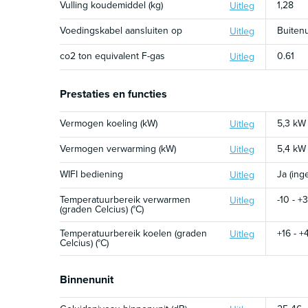
Vulling koudemiddel (kg)
1,28
Uitleg
Voedingskabel aansluiten op
Buitenu
Uitleg
co2 ton equivalent F-gas
0.61
Uitleg
Prestaties en functies
Vermogen koeling (kW)
5,3 kW
Uitleg
Vermogen verwarming (kW)
5,4 kW
Uitleg
WIFI bediening
Ja (in
Uitleg
Temperatuurbereik verwarmen
-10 - +
Uitleg
(graden Celcius) (°C)
Temperatuurbereik koelen (graden
+16 - +
Uitleg
Celcius) (°C)
Binnenunit