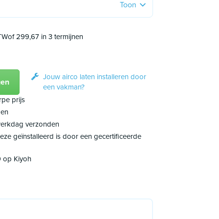
Toon
BTW
of 299,67 in 3 termijnen
Jouw airco laten installeren door
gen
een vakman?
pe prijs
men
 werkdag verzonden
deze geïnstalleerd is door een gecertificeerde
9 op Kiyoh