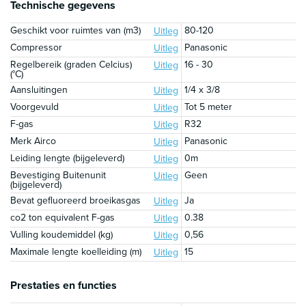
Technische gegevens
Geschikt voor ruimtes van (m3)
80-120
Uitleg
Compressor
Panasonic
Uitleg
Regelbereik (graden Celcius)
16 - 30
Uitleg
(°C)
Aansluitingen
1/4 x 3/8
Uitleg
Voorgevuld
Tot 5 meter
Uitleg
F-gas
R32
Uitleg
Merk Airco
Panasonic
Uitleg
Leiding lengte (bijgeleverd)
0m
Uitleg
Bevestiging Buitenunit
Geen
Uitleg
(bijgeleverd)
Bevat gefluoreerd broeikasgas
Ja
Uitleg
co2 ton equivalent F-gas
0.38
Uitleg
Vulling koudemiddel (kg)
0,56
Uitleg
Maximale lengte koelleiding (m)
15
Uitleg
Prestaties en functies