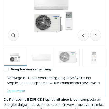
Vorige
Volgen
Voeg toe aan vergelijking
Vanwege de F-gas verordening (EU) 2024/573 is het
verplicht dat een apparaat welke koudemiddel bevat word
geïnstalleerd of
in bedrijf wordt
gesteld door een
Lees meer
gecertificeerd F-gassen monteur. Gezien deze verplichting
zijn verkopende bedrijven ook verplicht om te registeren of
De
Panasonic BZ35-CKE split unit airco
is een compacte en
dit daadwerkelijk gebeurd. Uiteraard kunnen wij ook de
energiezuinige airco voor het koelen én verwarmen van ruimtes
inbedrijfstelling voor u realiseren hier zitten kosten aan