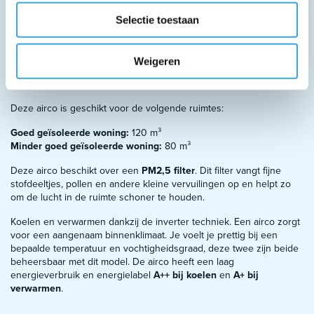
Stille modus
Zelfdiagnose
Selectie toestaan
Auto restart
Hotstart functie bij verwarmen
Ingebouwde wifi
Weigeren
Aerowings
PM2,5 filter
Deze airco is geschikt voor de volgende ruimtes:
Goed geïsoleerde woning:
120 m³
Minder goed geïsoleerde woning:
80 m³
Deze airco beschikt over een
PM2,5 filter
. Dit filter vangt fijne
stofdeeltjes, pollen en andere kleine vervuilingen op en helpt zo
om de lucht in de ruimte schoner te houden.
Koelen en verwarmen dankzij de inverter techniek. Een airco zorgt
voor een aangenaam binnenklimaat. Je voelt je prettig bij een
bepaalde temperatuur en vochtigheidsgraad, deze twee zijn beide
beheersbaar met dit model. De airco heeft een laag
energieverbruik en energielabel
A++ bij koelen
en
A+ bij
verwarmen
.