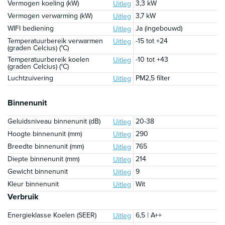
Vermogen koeling (kW)
3,3 kW
Uitleg
Vermogen verwarming (kW)
3,7 kW
Uitleg
WIFI bediening
Ja (ingebouwd)
Uitleg
Temperatuurbereik verwarmen
-15 tot +24
Uitleg
(graden Celcius) (°C)
Temperatuurbereik koelen
-10 tot +43
Uitleg
(graden Celcius) (°C)
Luchtzuivering
PM2,5 filter
Uitleg
Binnenunit
Geluidsniveau binnenunit (dB)
20-38
Uitleg
Hoogte binnenunit (mm)
290
Uitleg
Breedte binnenunit (mm)
765
Uitleg
Diepte binnenunit (mm)
214
Uitleg
Gewicht binnenunit
9
Uitleg
Kleur binnenunit
Wit
Uitleg
Verbruik
Energieklasse Koelen (SEER)
6,5 | A++
Uitleg