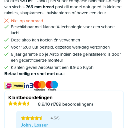
tot circa
120 m³
. Dankzij het super compacte binnenunit-design
verbonden maar de hoogte hiervan is wel beperkt.
van slechts
765 mm breed
past dit model ook goed in kleinere
ruimtes, slaapkamers, thuiskantoren of boven een deur.
Niet op voorraad
Beschikbaar met Nanoe X-technologie voor een schone
lucht
Deze airco kan koelen én verwarmen
Voor 15:00 uur besteld, dezelfde werkdag verzonden
5 jaar garantie op je Airco indien deze geïnstalleerd is door
een gecertificeerde monteur
Klanten geven AircoGarant een 8.9 op Kiyoh
Betaal veilig en snel met o.a.:
Klantbeoordelingen
8.9/10 (1789 beoordelingen)
4.5/5
John , Losser