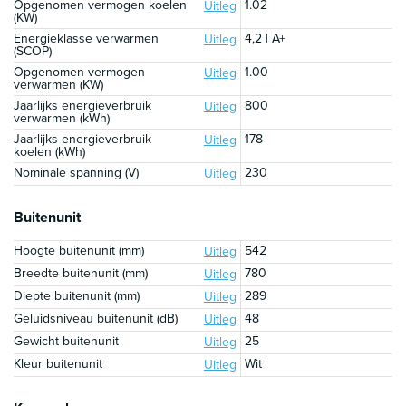
Opgenomen vermogen koelen
1.02
Uitleg
(KW)
Energieklasse verwarmen
4,2 | A+
Uitleg
(SCOP)
Opgenomen vermogen
1.00
Uitleg
verwarmen (KW)
Jaarlijks energieverbruik
800
Uitleg
verwarmen (kWh)
Jaarlijks energieverbruik
178
Uitleg
koelen (kWh)
Nominale spanning (V)
230
Uitleg
Buitenunit
Hoogte buitenunit (mm)
542
Uitleg
Breedte buitenunit (mm)
780
Uitleg
Diepte buitenunit (mm)
289
Uitleg
Geluidsniveau buitenunit (dB)
48
Uitleg
Gewicht buitenunit
25
Uitleg
Kleur buitenunit
Wit
Uitleg