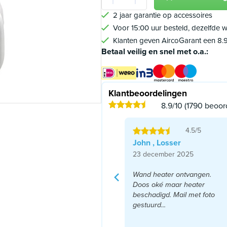
Min 1
Plus 1
2 jaar garantie op accessoires
Voor 15:00 uur besteld, dezelfde
Klanten geven AircoGarant een 8.
Betaal veilig en snel met o.a.:
Klantbeoordelingen
8.9/10 (1790 beoor
4.5/5
John , Losser
23 december 2025
Wand heater ontvangen.
Doos oké maar heater
beschadigd. Mail met foto
gestuurd...
Lees meer