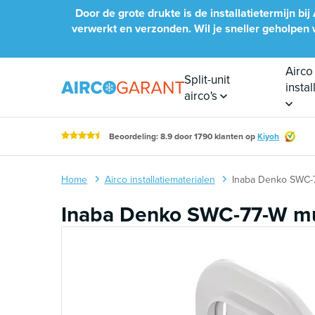
Naar inhoud
Door de grote drukte is de installatietermijn 
verwerkt en verzonden. Wil je sneller geholpen wo
Airco
Split-unit
insta
airco's
Beoordeling: 8.9 door 1790 klanten op
Kiyoh
Home
Airco installatiematerialen
Inaba Denko SWC-7
Inaba Denko SWC-77-W mu