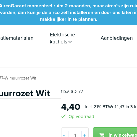
bij AircoGarant momenteel ruim 2 maanden, maar airco’s zijn ru
rden, dan kun je de airco zelf installeren en door ons laten inb
makkelijker in te plannen.
Elektrische
llatiematerialen
Aanbiedingen
kachels
7-W muurrozet Wit
urrozet Wit
t.b.v. SD-77
4,40
Incl. 21% BTW
of 1,47 in 3 
Op voorraad
Aantal
-
+
In winkelwa