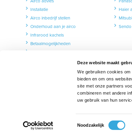
Airco advies
Panaso
Installatie
Haier 
Airco inbedrijf stellen
Mitsubi
Onderhoud aan je airco
Sendo 
Infrarood kachels
Betaalmogelijkheden
Lever & afhalen
Garantie & reparatie
Deze website maakt gebru
Retourneren
We gebruiken cookies om c
Herroeping formulier
bieden en om ons websitev
site met onze partners vo
combineren met andere inf
uw gebruik van hun servic
Volg ons:
Volg ons op Facebook
follow_us_on_instagram
Volg ons op YouT
follow_u
Toestemmingsselectie
Noodzakelijk