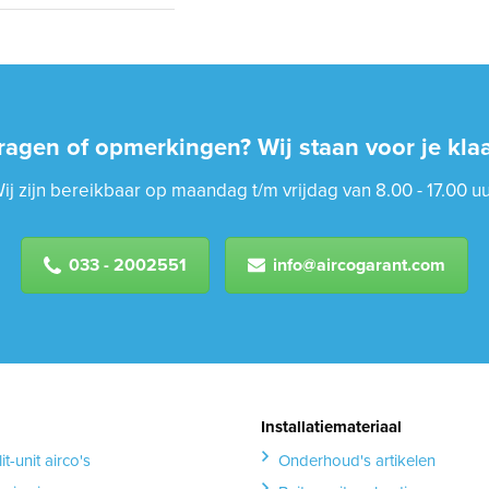
ragen of opmerkingen? Wij staan voor je klaa
ij zijn bereikbaar op maandag t/m vrijdag van 8.00 - 17.00 uu
033 - 2002551
info@aircogarant.com
Installatiemateriaal
it-unit airco's
Onderhoud's artikelen