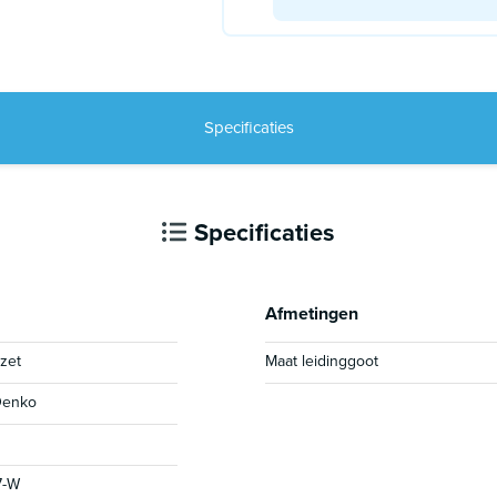
Specificaties
Specificaties
Afmetingen
zet
Maat leidinggoot
Denko
7-W