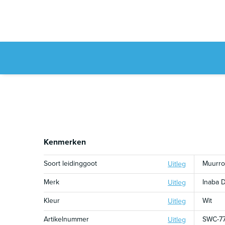
Kenmerken
Soort leidinggoot
Muurro
Uitleg
Merk
Inaba 
Uitleg
Kleur
Wit
Uitleg
Artikelnummer
SWC-7
Uitleg