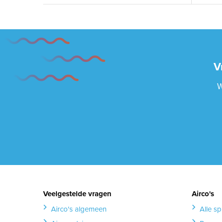
V
W
Veelgestelde vragen
Airco's
Airco's algemeen
Alle spl