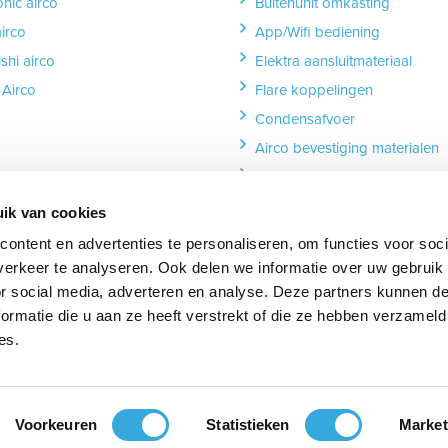
nic airco
Buitenunit omkasting
airco
App/Wifi bediening
shi airco
Elektra aansluitmateriaal
Airco
Flare koppelingen
Condensafvoer
Airco bevestiging materialen
Leidinggoot
Isolatie en tapes
ik van cookies
Dakdoorvoer
ontent en advertenties te personaliseren, om functies voor soci
erkeer te analyseren. Ook delen we informatie over uw gebruik
or social media, adverteren en analyse. Deze partners kunnen 
ormatie die u aan ze heeft verstrekt of die ze hebben verzameld
es.
ube
s_on_linkedin
Voorkeuren
Statistieken
Market