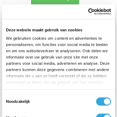
Min 1
Plus 1
2 jaar garantie op accessoires
Voor 15:00 uur besteld, dezelfde werkdag verzonden
Klanten geven AircoGarant een 8.9 op Kiyoh
Betaal veilig en snel met o.a.:
Deze website maakt gebruik van cookies
We gebruiken cookies om content en advertenties te
personaliseren, om functies voor social media te bieden
Klantbeoordelingen
en om ons websiteverkeer te analyseren. Ook delen we
8.9/10 (1790 beoordelingen)
informatie over uw gebruik van onze site met onze
partners voor social media, adverteren en analyse. Deze
4.5/5
partners kunnen deze gegevens combineren met andere
John , Losser
informatie die u aan ze heeft verstrekt of die ze hebben
23 december 2025
verzameld op basis van uw gebruik van hun services.
Wand heater ontvangen. Doos oké maar heater
beschadigd. Mail met foto gestuurd...
Toestemmingsselectie
Noodzakelijk
Lees meer