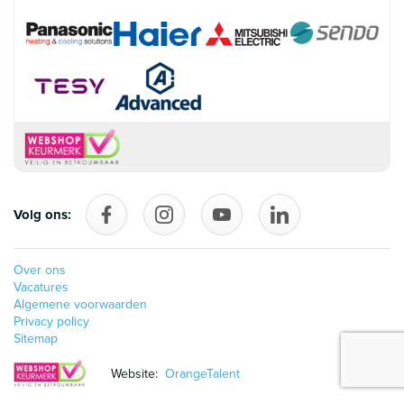
Volg ons:
Volg ons op Facebook
follow_us_on_instagram
Volg ons op YouTube
follow_us_on_linke
Over ons
Vacatures
Algemene voorwaarden
Privacy policy
Sitemap
Website:
OrangeTalent