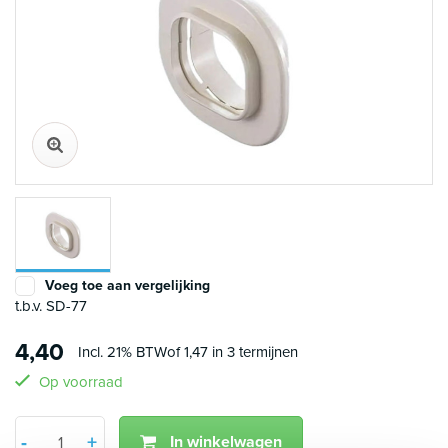
Voeg toe aan vergelijking
t.b.v. SD-77
4,40
Incl. 21% BTW
of 1,47 in 3 termijnen
Op voorraad
Aantal
+
-
In winkelwagen