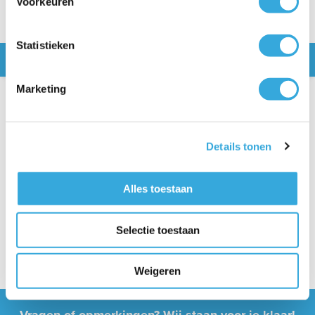
Voorkeuren
Statistieken
Snel naar
Marketing
Specificaties
Kenmerken
Details tonen
Soort leidinggoot
Muurrozet
Uitleg
Merk
Inaba Denko
Uitleg
Alles toestaan
Kleur
Ivoor
Uitleg
Artikelnummer
SWC-77-I
Uitleg
Selectie toestaan
Afmetingen
Maat leidinggoot
77 mm
Uitleg
Weigeren
Vragen of opmerkingen? Wij staan voor je klaar!