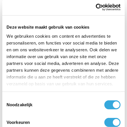
Aantal
-
+
In winkelwagen
Min 1
Plus 1
2 jaar garantie op accessoires
Voor 15:00 uur besteld, dezelfde werkdag verzonden
Deze website maakt gebruik van cookies
Klanten geven AircoGarant een 8.9 op Kiyoh
We gebruiken cookies om content en advertenties te
Betaal veilig en snel met o.a.:
personaliseren, om functies voor social media te bieden
en om ons websiteverkeer te analyseren. Ook delen we
informatie over uw gebruik van onze site met onze
Klantbeoordelingen
partners voor social media, adverteren en analyse. Deze
8.9/10 (1790 beoordelingen)
partners kunnen deze gegevens combineren met andere
informatie die u aan ze heeft verstrekt of die ze hebben
4.5/5
verzameld op basis van uw gebruik van hun services.
John , Losser
23 december 2025
Toestemmingsselectie
Noodzakelijk
Wand heater ontvangen. Doos oké maar heater
beschadigd. Mail met foto gestuurd...
Lees meer
Voorkeuren