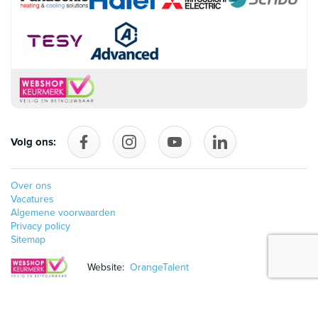
Volg ons:
Volg ons op Facebook
follow_us_on_instagram
Volg ons op YouTube
follow_us_on_linke
Over ons
Vacatures
Algemene voorwaarden
Privacy policy
Sitemap
Website:
OrangeTalent