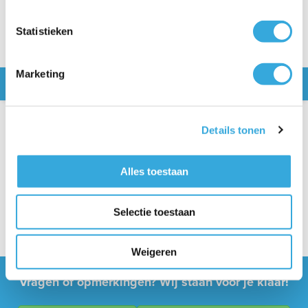
Statistieken
Marketing
Snel naar
Specificaties
Details tonen
Technische gegevens
Alles toestaan
Aansluitmaat
6mm
Uitleg
Kenmerken
Selectie toestaan
Artikelnummer
B37KB
Uitleg
Weigeren
Vragen of opmerkingen? Wij staan voor je klaar!