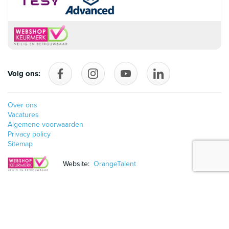
Volg ons:
Volg ons op Facebook
follow_us_on_instagram
Volg ons op YouTube
follow_us_on_linke
Over ons
Vacatures
Algemene voorwaarden
Privacy policy
Sitemap
Website:
OrangeTalent