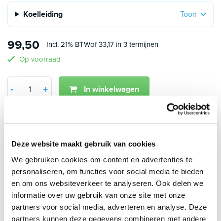
Koelleiding
Toon
99,50
Incl. 21% BTW
of 33,17 in 3 termijnen
Op voorraad
Aantal
-
+
In winkelwagen
Min 1
Plus 1
2 jaar garantie op accessoires
Voor 15:00 uur besteld, dezelfde werkdag verzonden
Klanten geven AircoGarant een 8.9 op Kiyoh
Betaal veilig en snel met o.a.:
Deze website maakt gebruik van cookies
We gebruiken cookies om content en advertenties te
personaliseren, om functies voor social media te bieden
Klantbeoordelingen
en om ons websiteverkeer te analyseren. Ook delen we
8.9/10 (1790 beoordelingen)
informatie over uw gebruik van onze site met onze
partners voor social media, adverteren en analyse. Deze
4.5/5
partners kunnen deze gegevens combineren met andere