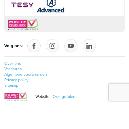
Volg ons:
Volg ons op Facebook
follow_us_on_instagram
Volg ons op YouTube
follow_us_on_linke
Over ons
Vacatures
Algemene voorwaarden
Privacy policy
Sitemap
Website:
OrangeTalent