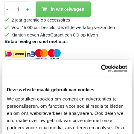
Aantal
-
+
In winkelwagen
Min 1
Plus 1
2 jaar garantie op accessoires
Voor 15:00 uur besteld, dezelfde werkdag verzonden
Klanten geven AircoGarant een 8.9 op Kiyoh
Betaal veilig en snel met o.a.:
Klantbeoordelingen
8.9/10 (1790 beoordelingen)
4.5/5
Deze website maakt gebruik van cookies
John , Losser
We gebruiken cookies om content en advertenties te
23 december 2025
personaliseren, om functies voor social media te bieden
Wand heater ontvangen. Doos oké maar heater
en om ons websiteverkeer te analyseren. Ook delen we
beschadigd. Mail met foto gestuurd...
informatie over uw gebruik van onze site met onze
partners voor social media, adverteren en analyse. Deze
Lees meer