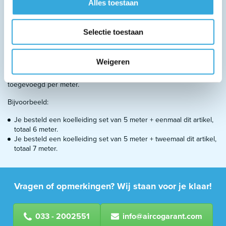
Alles toestaan
Selectie toestaan
Over dit product
LET OP!
Kan alleen besteld worden in overleg.
Als er een andere
Weigeren
lengte koelleiding nodig is voor de installatie kunnen wij deze
speciaal voor je op maat maken, deze kan dan bij een set worden
toegevoegd per meter.
Bijvoorbeeld:
Je besteld een koelleiding set van 5 meter + eenmaal dit artikel,
totaal 6 meter.
Je besteld een koelleiding set van 5 meter + tweemaal dit artikel,
totaal 7 meter.
Vragen of opmerkingen? Wij staan voor je klaar!
033 - 2002551
info@aircogarant.com