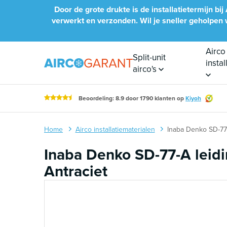
Naar inhoud
Door de grote drukte is de installatietermijn 
verwerkt en verzonden. Wil je sneller geholpen wo
Airco
Split-unit
insta
airco's
Beoordeling: 8.9 door 1790 klanten op
Kiyoh
Home
Airco installatiematerialen
Inaba Denko SD-77-
Inaba Denko SD-77-A leid
Antraciet