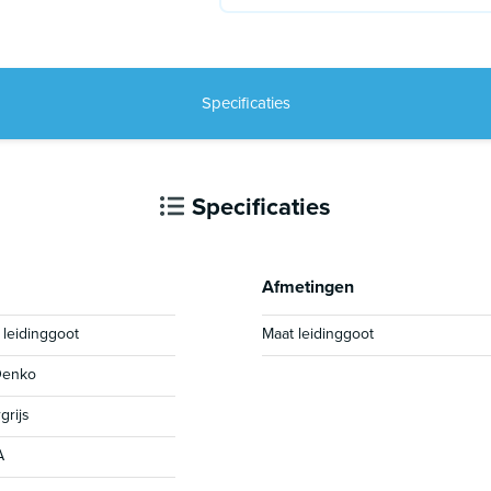
Specificaties
Specificaties
Afmetingen
 leidinggoot
Maat leidinggoot
Denko
grijs
A