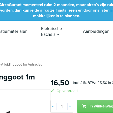
bij AircoGarant momenteel ruim 2 maanden, maar airco’s zijn ru
rden, dan kun je de airco zelf installeren en door ons laten inb
makkelijker in te plannen.
Elektrische
llatiematerialen
Aanbiedingen
kachels
A leidinggoot 1m Antraciet
inggoot 1m
16,50
Incl. 21% BTW
of 5,50 in 
Op voorraad
Aantal
-
+
In winkelwa
Min 1
Plus 1