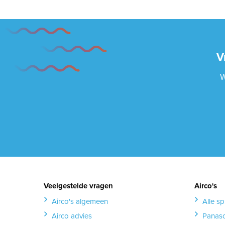
V
W
Veelgestelde vragen
Airco's
Airco's algemeen
Alle spl
Airco advies
Panaso