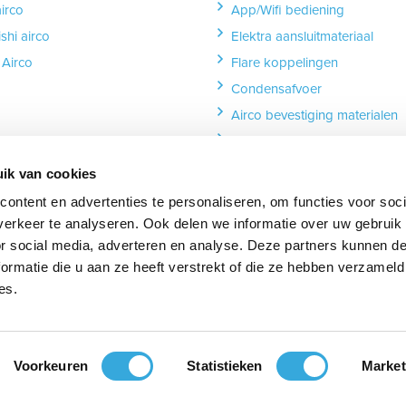
airco
App/Wifi bediening
shi airco
Elektra aansluitmateriaal
Airco
Flare koppelingen
Condensafvoer
Airco bevestiging materialen
Leidinggoot
Isolatie en tapes
ik van cookies
Dakdoorvoer
ontent en advertenties te personaliseren, om functies voor soci
erkeer te analyseren. Ook delen we informatie over uw gebruik
or social media, adverteren en analyse. Deze partners kunnen 
ormatie die u aan ze heeft verstrekt of die ze hebben verzameld
es.
ube
s_on_linkedin
Voorkeuren
Statistieken
Market
Vacatures
Algemene voorwaarden
Privacy policy
Sitem