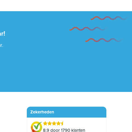
r!
r.
Zekerheden
8.9 door 1790 klanten