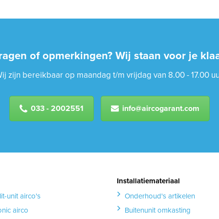
ragen of opmerkingen? Wij staan voor je klaa
ij zijn bereikbaar op maandag t/m vrijdag van 8.00 - 17.00 uu
033 - 2002551
info@aircogarant.com
Installatiemateriaal
it-unit airco's
Onderhoud's artikelen
nic airco
Buitenunit omkasting