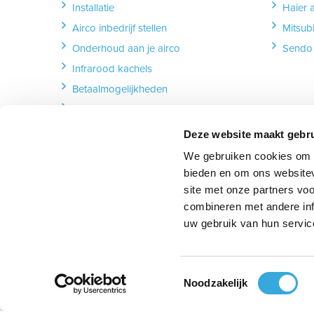
Installatie
Haier 
Airco inbedrijf stellen
Mitsubi
Onderhoud aan je airco
Sendo 
Infrarood kachels
Betaalmogelijkheden
Lever & afhalen
Garantie & reparatie
Deze website maakt gebru
Retourneren
We gebruiken cookies om c
Herroeping formulier
bieden en om ons websitev
site met onze partners vo
combineren met andere inf
uw gebruik van hun servic
Volg ons:
Volg ons op Facebook
follow_us_on_instagram
Volg ons op YouT
follow_u
Toestemmingsselectie
Noodzakelijk
Over ons