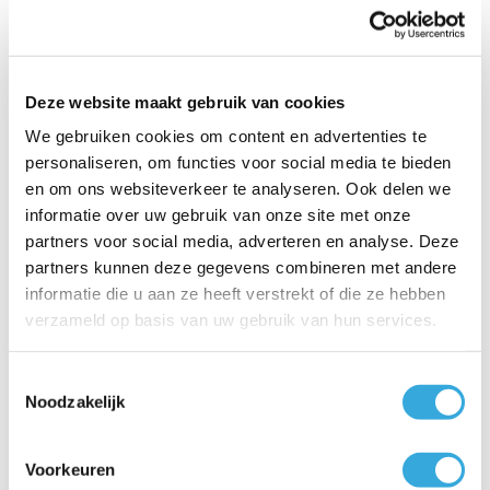
Plus 1
2 jaar garantie op accessoires
Voor 15:00 uur besteld, dezelfde werkdag verzonden
Klanten geven AircoGarant een 8.9 op Kiyoh
Deze website maakt gebruik van cookies
Betaal veilig en snel met o.a.:
We gebruiken cookies om content en advertenties te
personaliseren, om functies voor social media te bieden
en om ons websiteverkeer te analyseren. Ook delen we
Klantbeoordelingen
informatie over uw gebruik van onze site met onze
8.9/10 (1790 beoordelingen)
partners voor social media, adverteren en analyse. Deze
partners kunnen deze gegevens combineren met andere
4.5/5
informatie die u aan ze heeft verstrekt of die ze hebben
John , Losser
verzameld op basis van uw gebruik van hun services.
23 december 2025
Wand heater ontvangen. Doos oké maar heater
Toestemmingsselectie
beschadigd. Mail met foto gestuurd...
Noodzakelijk
Lees meer
Voorkeuren