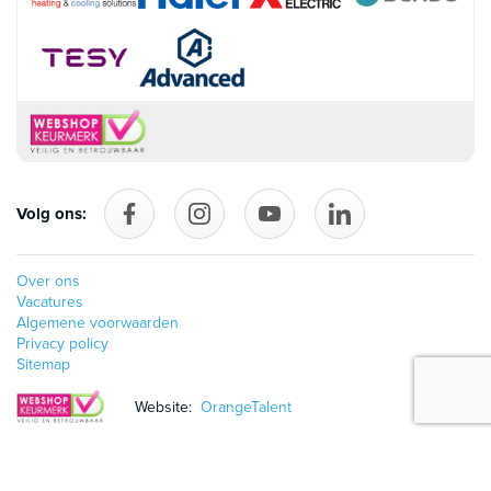
Volg ons:
Volg ons op Facebook
follow_us_on_instagram
Volg ons op YouTube
follow_us_on_linke
Over ons
Vacatures
Algemene voorwaarden
Privacy policy
Sitemap
Website:
OrangeTalent