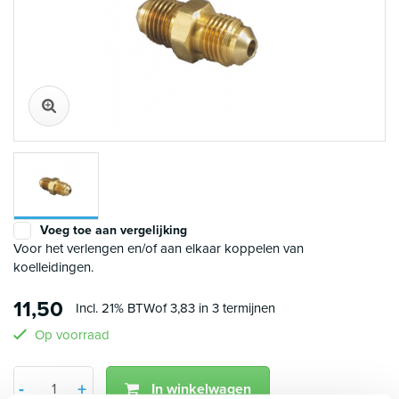
Voeg toe aan vergelijking
Voor het verlengen en/of aan elkaar koppelen van
koelleidingen.
11,50
Incl. 21% BTW
of 3,83 in 3 termijnen
Op voorraad
Aantal
-
+
In winkelwagen
Min 1