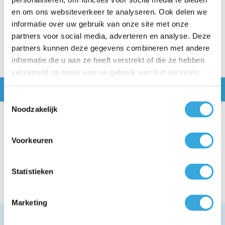
beschadigd. Mail met foto gestuurd...
en om ons websiteverkeer te analyseren. Ook delen we
Lees meer
informatie over uw gebruik van onze site met onze
partners voor social media, adverteren en analyse. Deze
partners kunnen deze gegevens combineren met andere
informatie die u aan ze heeft verstrekt of die ze hebben
verzameld op basis van uw gebruik van hun services.
Snel naar
Toestemmingsselectie
Noodzakelijk
Specificaties
Voorkeuren
Kenmerken
Artikelnummer
CISA1.4-3.8-3m
Uitleg
Statistieken
Ten behoeve van
Airco's met 1/4 x 3/8
Uitleg
aansluiting
Marketing
Omschrijving