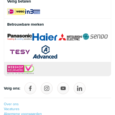
Veilig betalen
Betrouwbare merken
Volg ons:
Volg ons op Facebook
follow_us_on_instagram
Volg ons op YouTube
follow_us_on_linke
Over ons
Vacatures
Algemene voorwaarden