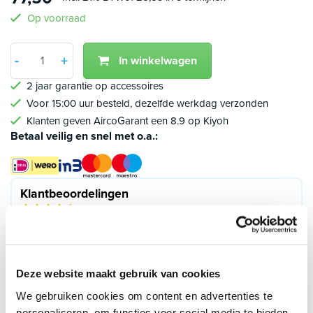
Op voorraad
Aantal
-
+
In winkelwagen
Min 1
Plus 1
2 jaar garantie op accessoires
Voor 15:00 uur besteld, dezelfde werkdag verzonden
Klanten geven AircoGarant een 8.9 op Kiyoh
Betaal veilig en snel met o.a.:
Klantbeoordelingen
8.9/10 (1790 beoordelingen)
4.5/5
John , Losser
Deze website maakt gebruik van cookies
23 december 2025
We gebruiken cookies om content en advertenties te
Wand heater ontvangen. Doos oké maar heater
personaliseren, om functies voor social media te bieden