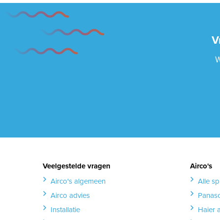
V
W
Veelgestelde vragen
Airco's
Airco's algemeen
Alle spl
Airco advies
Panaso
Installatie
Haier 