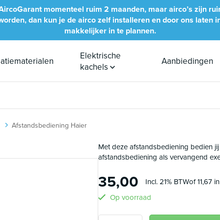
bij AircoGarant momenteel ruim 2 maanden, maar airco’s zijn ru
rden, dan kun je de airco zelf installeren en door ons laten inb
makkelijker in te plannen.
Elektrische
llatiematerialen
Aanbiedingen
kachels
Afstandsbediening Haier
Met deze afstandsbediening bedien jij
afstandsbediening als vervangend exem
35,00
Incl. 21% BTW
of 11,67 i
Op voorraad
Aantal