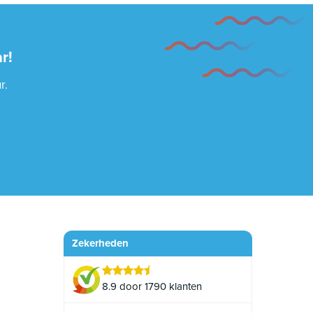
r!
r.
Zekerheden
8.9 door 1790 klanten