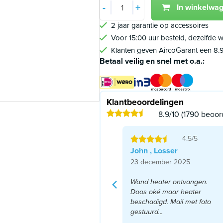
-
+
In winkelwa
Min 1
Plus 1
2 jaar garantie op accessoires
Voor 15:00 uur besteld, dezelfde
Klanten geven AircoGarant een 8.
Betaal veilig en snel met o.a.:
Klantbeoordelingen
8.9/10 (1790 beoor
4.5/5
John , Losser
23 december 2025
Wand heater ontvangen.
Doos oké maar heater
beschadigd. Mail met foto
gestuurd...
Lees meer