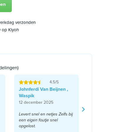
gen
 werkdag verzonden
9 op Kiyoh
delingen)
4.5/5
Johnferdi Van Beijnen ,
Waspik
12 december 2025
Levert snel en netjes Zelfs bij
een eigen foutje snel
opgelost.