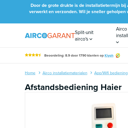
Naar inhoud
Door de grote drukte is de installatietermijn 
verwerkt en verzonden. Wil je sneller geholpen wo
Airco
Split-unit
insta
airco's
Beoordeling: 8.9 door 1790 klanten op
Kiyoh
Home
Airco installatiematerialen
App/Wifi bediening
Afstandsbediening Haier