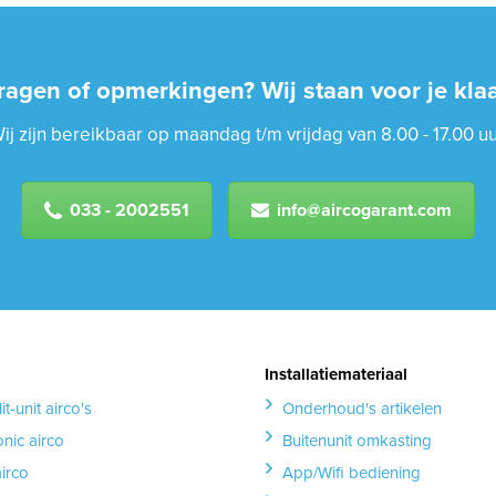
ragen of opmerkingen? Wij staan voor je klaa
ij zijn bereikbaar op maandag t/m vrijdag van 8.00 - 17.00 uu
033 - 2002551
info@aircogarant.com
Installatiemateriaal
it-unit airco's
Onderhoud's artikelen
nic airco
Buitenunit omkasting
airco
App/Wifi bediening