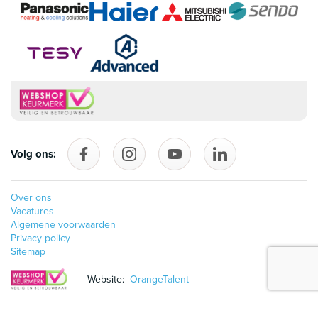
Volg ons:
Volg ons op Facebook
follow_us_on_instagram
Volg ons op YouTube
follow_us_on_linke
Over ons
Vacatures
Algemene voorwaarden
Privacy policy
Sitemap
Website:
OrangeTalent