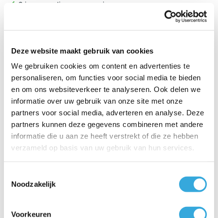
2 jaar garantie op accessoires
Voor 15:00 uur besteld, dezelfde werkdag verzonden
Klanten geven AircoGarant een 8.9 op Kiyoh
Betaal veilig en snel met o.a.:
Deze website maakt gebruik van cookies
We gebruiken cookies om content en advertenties te
Klantbeoordelingen
personaliseren, om functies voor social media te bieden
en om ons websiteverkeer te analyseren. Ook delen we
8.9/10 (1790 beoordelingen)
informatie over uw gebruik van onze site met onze
partners voor social media, adverteren en analyse. Deze
4.5/5
partners kunnen deze gegevens combineren met andere
John , Losser
informatie die u aan ze heeft verstrekt of die ze hebben
23 december 2025
verzameld op basis van uw gebruik van hun services.
Wand heater ontvangen. Doos oké maar heater
beschadigd. Mail met foto gestuurd...
Toestemmingsselectie
Lees meer
Noodzakelijk
Voorkeuren