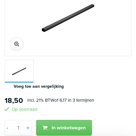
Voeg toe aan vergelijking
18,50
Incl. 21% BTW
of 6,17 in 3 termijnen
Op voorraad
Aantal
-
+
In winkelwagen
Min 1
Plus 1