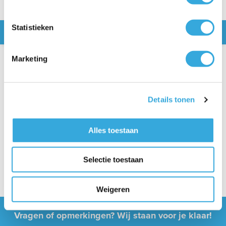
Statistieken
Snel naar
Marketing
Specificaties
Kenmerken
Details tonen
Soort leidinggoot
Rechte leidinggoot
Uitleg
Merk
Inaba Denko
Uitleg
Alles toestaan
Kleur
Zwart
Uitleg
Artikelnummer
SD-100-K
Uitleg
Afmetingen
Selectie toestaan
Maat leidinggoot
100 mm
Uitleg
Weigeren
Vragen of opmerkingen? Wij staan voor je klaar!