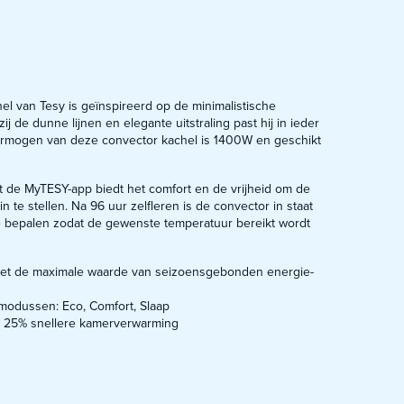
l van Tesy is geïnspireerd op de minimalistische
ij de dunne lijnen en elegante uitstraling past hij in ieder
vermogen van deze convector kachel is 1400W en geschikt
t de MyTESY-app biedt het comfort en de vrijheid om de
in te stellen. Na 96 uur zelfleren is de convector in staat
te bepalen zodat de gewenste temperatuur bereikt wordt
 met de maximale waarde van seizoensgebonden energie-
modussen: Eco, Comfort, Slaap
ot 25% snellere kamerverwarming