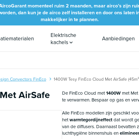
bij AircoGarant momenteel ruim 2 maanden, maar airco’s zijn ru
rden, dan kun je de airco zelf installeren en door ons laten inb
makkelijker in te plannen.
Elektrische
llatiematerialen
Aanbiedingen
kachels
sign Convectors FinEco
1400W Tesy FinEco Cloud Met AirSafe (45m³
Met AirSafe
De FinEco Cloud met
1400W
met Met 
te verwarmen. Bespaar op gas en verw
Alle FinEco modellen zijn geschikt vo
het
warmtegordijneffect
dat wordt ge
van de diffusers. Daarnaast bevatten z
luchthygiëne binnenshuis en
eliminee