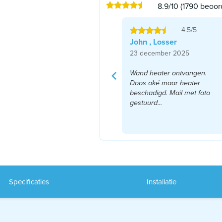
8.9/10 (1790 beoor
4.5/5
John , Losser
23 december 2025
Wand heater ontvangen.
Doos oké maar heater
beschadigd. Mail met foto
gestuurd...
Lees meer
Specificaties
Installatie