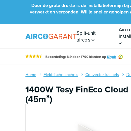
Naar inhoud
Door de grote drukte is de installatietermijn 
verwerkt en verzonden. Wil je sneller geholpen wo
Airco
Split-unit
insta
airco's
Beoordeling: 8.9 door 1790 klanten op
Kiyoh
Home
Elektrische kachels
Convector kachels
De
1400W Tesy FinEco Cloud 
(45m³)