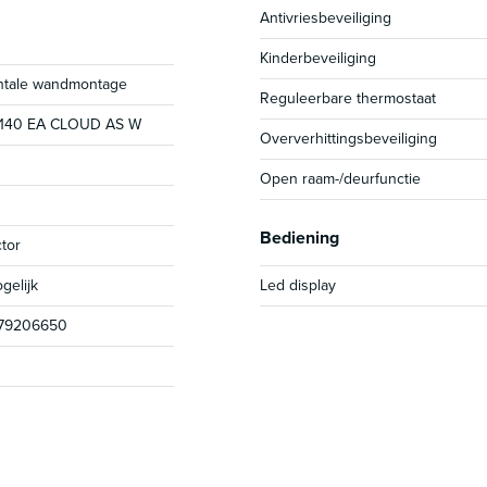
Antivriesbeveiliging
Kinderbeveiliging
ntale wandmontage
Reguleerbare thermostaat
 140 EА CLOUD AS W
Oververhittingsbeveiliging
Open raam-/deurfunctie
Bediening
tor
gelijk
Led display
79206650