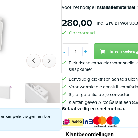
Voor het nodige
installatiemateriaal
,
280,00
Incl. 21% BTW
of 93,3
Op voorraad
Aantal
+
-
In winkelwa
Min 1
Plus 1
Vorige
Volgende
Elektrische convector voor snelle,
slaapkamer
Eenvoudig elektrisch aan te sluite
Voor warmte die aansluit: comforta
3 jaar garantie op je convector
Klanten geven AircoGarant een 8.
Betaal veilig en snel met o.a.:
paar simpele vragen en kom
Klantbeoordelingen