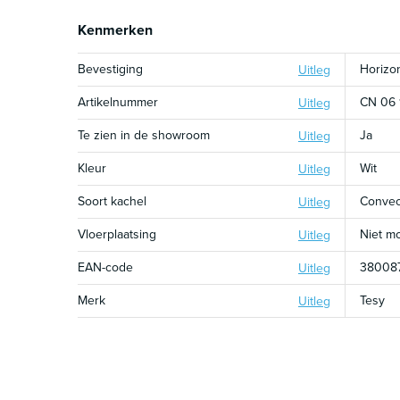
Kenmerken
Bevestiging
Horizo
Uitleg
Artikelnummer
CN 06
Uitleg
Te zien in de showroom
Ja
Uitleg
Kleur
Wit
Uitleg
Soort kachel
Convec
Uitleg
Vloerplaatsing
Niet mo
Uitleg
EAN-code
38008
Uitleg
Merk
Tesy
Uitleg