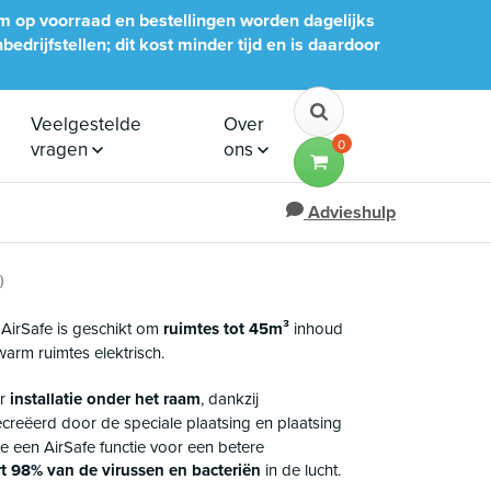
im op voorraad en bestellingen worden dagelijks
edrijfstellen; dit kost minder tijd en is daardoor
Veelgestelde
Over
0
vragen
ons
Advieshulp
)
AirSafe is geschikt om
ruimtes tot 45m³
inhoud
arm ruimtes elektrisch.
or
installatie onder het raam
, dankzij
creëerd door de speciale plaatsing en plaatsing
e een AirSafe functie voor een betere
rt 98% van de virussen en bacteriën
in de lucht.