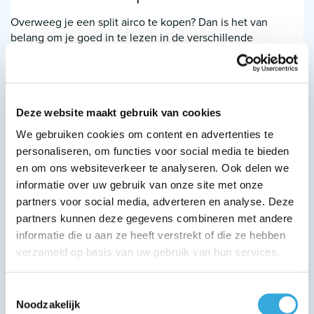
Overweeg je een split airco te kopen? Dan is het van
belang om je goed in te lezen in de verschillende
mogelijkheden en functies. De beste split airco werkt
zuinig, stil en zorgt voor optimale klimaatbeheersing in huis
of op kantoor. Alle airco’s zijn voorzien van een
energielabel, waarbij een split airco a+++ de zuinigste optie
Deze website maakt gebruik van cookies
is. Ook is het van belang dat de capaciteit toereikend is om
de desbetreffende ruimtes voldoende te verkoelen of
We gebruiken cookies om content en advertenties te
verwarmen. AircoGarant is trots leverancier van maar liefst
personaliseren, om functies voor social media te bieden
4 A-merken. De split unit airco's van Sendo, Panasonic,
en om ons websiteverkeer te analyseren. Ook delen we
Haier en Gree. Deze merken staan bekend om de hoge
informatie over uw gebruik van onze site met onze
kwaliteit en stille werking, waardoor je zonder
partners voor social media, adverteren en analyse. Deze
geluidsoverlast de temperatuur in een ruimte kunt regelen.
partners kunnen deze gegevens combineren met andere
informatie die u aan ze heeft verstrekt of die ze hebben
Zelfdiagnose en zelfcontrole met een Sendo
verzameld op basis van uw gebruik van hun services.
Met uiteenlopende capaciteit tussen 2,5 kW en 7 kW kun je
altijd de Sendo airco met het juiste vermogen vinden voor
Toestemmingsselectie
Noodzakelijk
jouw te koelen ruimte. De Sendo binnen-units zijn uitgerust