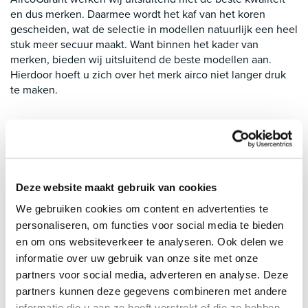
en dus merken. Daarmee wordt het kaf van het koren
gescheiden, wat de selectie in modellen natuurlijk een heel
stuk meer secuur maakt. Want binnen het kader van
merken, bieden wij uitsluitend de beste modellen aan.
Hierdoor hoeft u zich over het merk airco niet langer druk
te maken.
Complete service
AircoGarant is graag uw partner in de levering van airco’s,
maar wij bieden meer dan dat. Een zeer belangrijk
Deze website maakt gebruik van cookies
onderdeel is advies, wat wij deels op het merk airco richten.
We gebruiken cookies om content en advertenties te
Wij vertellen u graag per merk alles wat u moet weten en
personaliseren, om functies voor social media te bieden
dat in het perspectief van de toepassing naargelang uw
wensen. Hierdoor krijgt u een heel duidelijk overzicht van
en om ons websiteverkeer te analyseren. Ook delen we
wat u mag verwachten en wat uw beste keuzes zijn.
informatie over uw gebruik van onze site met onze
partners voor social media, adverteren en analyse. Deze
Dit altijd op basis van de beste kwaliteit en prijsverhouding,
partners kunnen deze gegevens combineren met andere
zodat er in zekere zin sprake is van maatwerk. Dit is voor u
informatie die u aan ze heeft verstrekt of die ze hebben