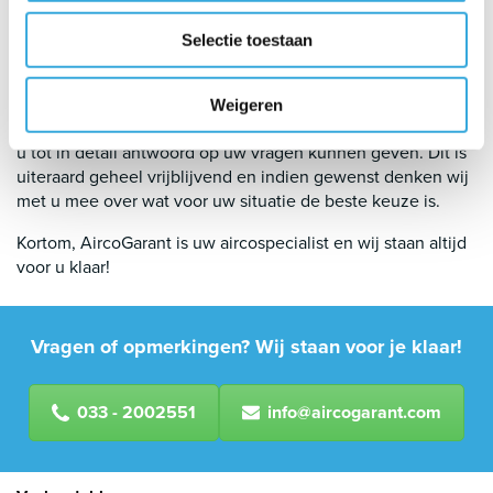
Heeft u een specifieke vraag over een merk airco of komt u
Selectie toestaan
ergens niet helemaal uit? Wij staan u graag te woord. U
kunt altijd onze showroom bezoeken, maar net zo
makkelijk is om even te bellen of een
bericht
te sturen.
Weigeren
Onze experts weten over elk merk airco genoeg, zodat wij
u tot in detail antwoord op uw vragen kunnen geven. Dit is
uiteraard geheel vrijblijvend en indien gewenst denken wij
met u mee over wat voor uw situatie de beste keuze is.
Kortom, AircoGarant is uw aircospecialist en wij staan altijd
voor u klaar!
Vragen of opmerkingen? Wij staan voor je klaar!
033 - 2002551
info@aircogarant.com