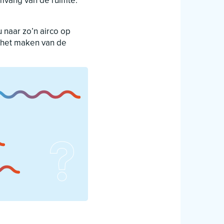
omvang van de ruimte.
 naar zo’n airco op
ij het maken van de