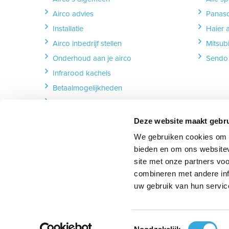
Airco advies
Panaso
Installatie
Haier 
Airco inbedrijf stellen
Mitsubi
Onderhoud aan je airco
Sendo 
Infrarood kachels
Betaalmogelijkheden
Lever & afhalen
Garantie & reparatie
Deze website maakt gebru
Retourneren
We gebruiken cookies om c
Herroeping formulier
bieden en om ons websitev
site met onze partners vo
combineren met andere inf
uw gebruik van hun servic
Volg ons:
Volg ons op Facebook
follow_us_on_instagram
Volg ons op YouT
follow_u
Toestemmingsselectie