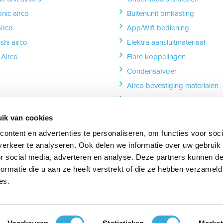
nic airco
Buitenunit omkasting
airco
App/Wifi bediening
shi airco
Elektra aansluitmateriaal
Airco
Flare koppelingen
Condensafvoer
Airco bevestiging materialen
Leidinggoot
Isolatie en tapes
ik van cookies
Dakdoorvoer
ontent en advertenties te personaliseren, om functies voor soci
erkeer te analyseren. Ook delen we informatie over uw gebruik
or social media, adverteren en analyse. Deze partners kunnen 
ormatie die u aan ze heeft verstrekt of die ze hebben verzameld
es.
ube
s_on_linkedin