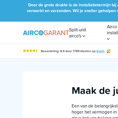
Naar inhoud
Door de grote drukte is de installatietermijn 
verwerkt en verzonden. Wil je sneller geholpen wo
Airco
Split-unit
insta
airco's
Beoordeling: 8.9 door 1789 klanten op
Kiyoh
Maak de ju
Een van de belangrijkst
hoger het vermogen in w