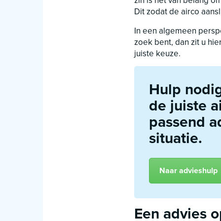
zin is het van belang o
Dit zodat de airco aans
In een algemeen perspec
zoek bent, dan zit u hi
juiste keuze.
Hulp nodig
de juiste 
passend a
situatie.
Naar advieshulp
Een advies 