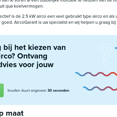
m van te voren al een duidelijke indicatie te hebben van de 
luit qua koelvermogen.
tief is de 2.5 kW airco een veel gebruikt type airco en als u
er goed. AircoGarant is uw specialist en wij helpen u graag b
 bij het kiezen van
airco? Ontvang
dvies voor jouw
Invullen duurt ongeveer
30 seconden
op maat