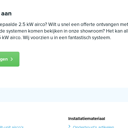
 aan
paalde 2.5 kW airco? Wilt u snel een offerte ontvangen met
er de systemen komen bekijken in onze showroom? Het kan al
 kW airco. Wij voorzien u in een fantastisch systeem.
agen
Installatiemateriaal
it-unit airco's
Onderhoud's artikelen