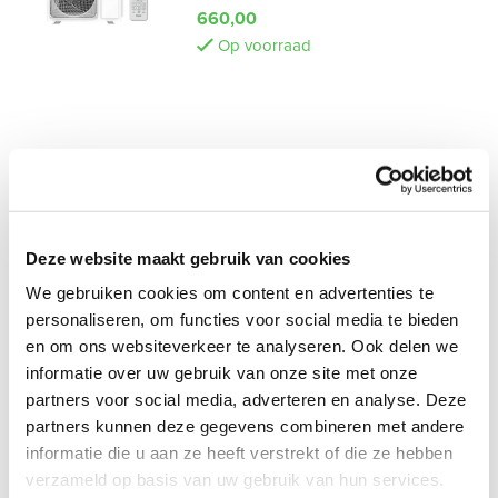
660,00
Op voorraad
Bekijk alle split airco's
Deze website maakt gebruik van cookies
Aangenaam klimaat in huis
We gebruiken cookies om content en advertenties te
personaliseren, om functies voor social media te bieden
Met een airco creëer je, ook tijdens de zomermaanden, een
en om ons websiteverkeer te analyseren. Ook delen we
aangename temperatuur in huis. Een
fluisterstille airco
brengt in enkele minuten de temperatuur in een ruimte
informatie over uw gebruik van onze site met onze
omlaag. Hiermee wordt het tijdens hete zomerdagen een
partners voor social media, adverteren en analyse. Deze
stuk aangenamer in huis. Doordat een split unit airco
partners kunnen deze gegevens combineren met andere
opgedeeld is in een binnen- en buitenunit, wordt het
informatie die u aan ze heeft verstrekt of die ze hebben
geluidsniveau extreem ingeperkt. Hierdoor zijn split unit
verzameld op basis van uw gebruik van hun services.
airco’s veel stiller dan een mobiele airco.