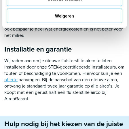
deze energiezuinig zijn. De split unit airco’s van Panasonic
staan bekend om hun energiezuinige werking. Deze airco’s
dragen dan ook energielabel A++ of zelfs A+++! Hiermee
Weigeren
heb je niet alleen een airco die een stille werking heeft,
ook bespaar je heel wat energiekosten én is het beter voor
het milieu.
Installatie en garantie
Wij raden aan om je nieuwe fluisterstille airco te laten
installeren door onze STEK-gecertificeerde installateurs, om
fouten of beschadiging te voorkomen. Hiervoor kun je een
offerte
aanvragen. Bij de aanschaf van een nieuwe airco,
ontvang je standaard twee jaar garantie op alle airco’s. Je
koopt met een gerust hart een fluisterstille airco bij
AircoGarant.
Hulp nodig bij het kiezen van de juiste