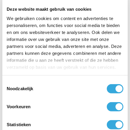
Deze website maakt gebruik van cookies
1.389,00
Op voorraad
We gebruiken cookies om content en advertenties te
personaliseren, om functies voor social media te bieden
en om ons websiteverkeer te analyseren. Ook delen we
Sendo AEOLOS airco Multi-
informatie over uw gebruik van onze site met onze
split set 2 x 3.5 kW
partners voor social media, adverteren en analyse. Deze
Voeg toe aan vergelijking
partners kunnen deze gegevens combineren met andere
informatie die u aan ze heeft verstrekt of die ze hebben
1.435,00
verzameld op basis van uw gebruik van hun services.
Op voorraad
Toestemmingsselectie
Sendo AEOLOS airco Multi-
Noodzakelijk
split set 1 x 2.5 kW + 1 x 5 kW
Voeg toe aan vergelijking
Voorkeuren
1.650,00
Op voorraad
Statistieken