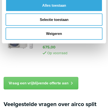
Een selectie van onze airco's
Alles toestaan
Selectie toestaan
Sendo AEOLOS split unit airco
3,5 kW
Weigeren
Voeg toe aan vergelijking
675,00
Op voorraad
Vraag een vrijblijvende offerte aan
Veelgestelde vragen over airco split