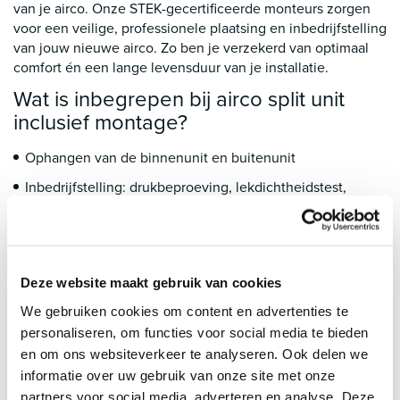
van je airco. Onze STEK-gecertificeerde monteurs zorgen
voor een veilige, professionele plaatsing en inbedrijfstelling
van jouw nieuwe airco. Zo ben je verzekerd van optimaal
comfort én een lange levensduur van je installatie.
Wat is inbegrepen bij airco split unit
inclusief montage?
Ophangen van de binnenunit en buitenunit
Inbedrijfstelling: drukbeproeving, lekdichtheidstest,
vacumeren en vullen met koudemiddel
Gebruiksklaar maken van het systeem
Heldere uitleg over de bediening
Deze website maakt gebruik van cookies
Waarom kiezen voor AircoGarant?
We gebruiken cookies om content en advertenties te
Persoonlijk advies, afgestemd op jouw situatie
personaliseren, om functies voor social media te bieden
en om ons websiteverkeer te analyseren. Ook delen we
Altijd een vrijblijvende offerte
informatie over uw gebruik van onze site met onze
Levering en installatie door gecertificeerde monteurs
partners voor social media, adverteren en analyse. Deze