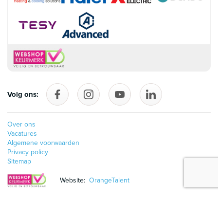
Volg ons:
Volg ons op Facebook
follow_us_on_instagram
Volg ons op YouTube
follow_us_on_linke
Over ons
Vacatures
Algemene voorwaarden
Privacy policy
Sitemap
Website:
OrangeTalent