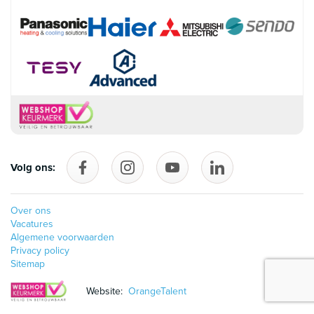
Volg ons:
Volg ons op Facebook
follow_us_on_instagram
Volg ons op YouTube
follow_us_on_linke
Over ons
Vacatures
Algemene voorwaarden
Privacy policy
Sitemap
Website:
OrangeTalent