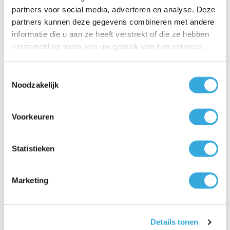
partners voor social media, adverteren en analyse. Deze
partners kunnen deze gegevens combineren met andere
Postcode
*
informatie die u aan ze heeft verstrekt of die ze hebben
verzameld op basis van uw gebruik van hun services.
Toestemmingsselectie
Woonplaats
*
Noodzakelijk
Voorkeuren
Product
Statistieken
Panasonic split unit airco 2,5 kW inverter TZ25-CKE
Marketing
Foto's binnen- en buitenlocatie
Uitleg
Details tonen