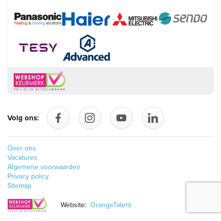
Volg ons:
Volg ons op Facebook
follow_us_on_instagram
Volg ons op YouTube
follow_us_on_linke
Over ons
Vacatures
Algemene voorwaarden
Privacy policy
Sitemap
Website:
OrangeTalent