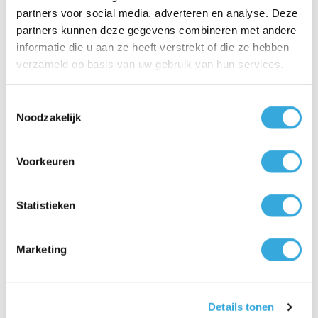
partners voor social media, adverteren en analyse. Deze
partners kunnen deze gegevens combineren met andere
Postcode
*
informatie die u aan ze heeft verstrekt of die ze hebben
verzameld op basis van uw gebruik van hun services.
Toestemmingsselectie
Woonplaats
*
Noodzakelijk
Voorkeuren
Product
Statistieken
Mitsubishi split unit airco 2,5 kW WSH-HR25I
Marketing
Foto's binnen- en buitenlocatie
Uitleg
Details tonen